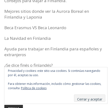
Consejos para viajar a Finlandia.
Mejores sitios donde ver la Aurora Boreal en
Finlandia y Laponia
Beca Erasmus VS Beca Leonardo
La Navidad en Finlandia
Ayuda para trabajar en Finlandia para españoles y
extranjeros
¿Se dice finés o finlandés?
Privacidad y cookies: este sitio usa cookies. Si continúas navegando
¿Países nórdicos o Escandinavia? Qué es qué
por él, aceptas su uso.
Para obtener más información, incluido cómo gestionar las cookies,
Todo Laponia
consulta:
Política de cookies
Todo Helsinki
Suscribirse