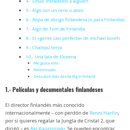
4.- Linux: instálaselo a alguien
5.- Algo con un reno o alces
6.- Ropa de abrigo finlandesa (o para Finlandia)
7.- Algo de Tom de Finlandia
8.- El «gente casi perfecta» de michael booth.
9.- Champú terva
10.- Una lata de Elovena
Me gusta esto:
Relacionado
Descubre más desde Big In Finland
1.- Películas y documentales finlandeses
El director finlandés más conocido
internacionalmente – con perdón de
Renni Harlin
,
por si quieres regalar la Jungla de Cristal 2, que
dirigó – es
Aki Kaurismäki
. Se pueden encontrar