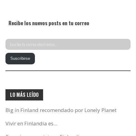
Recibe los nuevos posts en tu correo
Escribe
tu
Suscribirse
correo
electrónico…
LO MÁS LEÍDO
Big in Finland recomendado por Lonely Planet
Vivir en Finlandia es...