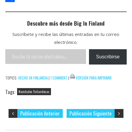
p
t
l
e
i
i
C
p
b
t
n
o
Descubre más desde Big In Finland
o
t
t
m
Suscríbete y recibe las últimas entradas en tu correo
o
e
e
p
electrónico.
k
r
r
a
Escribe
e
r
Suscribirse
tu
s
t
correo
t
i
TOPICS:
HECHO EN FINLANDIA
|
1 COMMENT
|
VERSIÓN PARA IMPRIMIR
electrónico…
r
Tags:
Navidades Finlandesas
Publicación Anterior
Publicación Siguiente