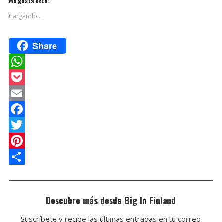
Me gusta esto:
Cargando...
Share
W
h
P
a
o
E
t
c
m
F
s
k
a
a
T
A
e
i
c
w
P
p
t
l
e
i
i
C
p
b
t
n
o
Descubre más desde Big In Finland
o
t
t
m
Suscríbete y recibe las últimas entradas en tu correo
o
e
e
p