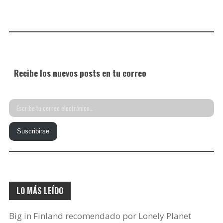
Recibe los nuevos posts en tu correo
Escribe
tu
Suscribirse
correo
electrónico…
LO MÁS LEÍDO
Big in Finland recomendado por Lonely Planet