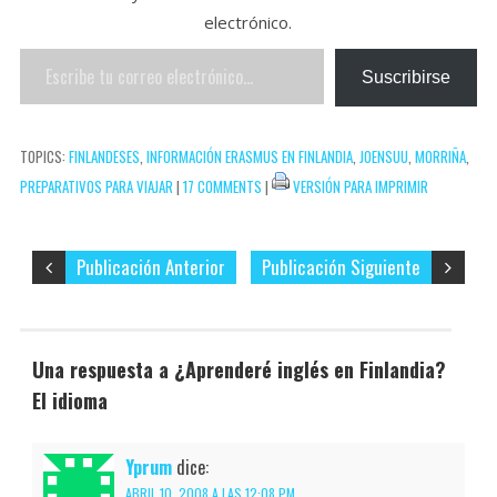
electrónico.
k
r
r
a
Escribe
e
r
Suscribirse
tu
s
t
correo
t
i
TOPICS:
FINLANDESES
,
INFORMACIÓN ERASMUS EN FINLANDIA
,
JOENSUU
,
MORRIÑA
,
electrónico…
r
PREPARATIVOS PARA VIAJAR
|
17 COMMENTS
|
VERSIÓN PARA IMPRIMIR
Publicación Anterior
Publicación Siguiente
Una respuesta a ¿Aprenderé inglés en Finlandia?
El idioma
Yprum
dice:
ABRIL 10, 2008 A LAS 12:08 PM