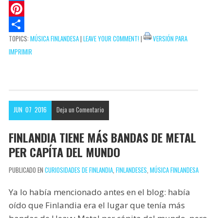
s
k
a
a
T
A
e
i
c
w
P
TOPICS:
MÚSICA FINLANDESA
|
LEAVE YOUR COMMENT!
|
VERSIÓN PARA
p
t
l
e
i
i
C
IMPRIMIR
p
b
t
n
o
o
t
t
m
o
e
e
p
k
r
r
a
JUN
07
2016
Deja un
Comentario
e
r
s
t
FINLANDIA TIENE MÁS BANDAS DE METAL
t
i
PER CAPÍTA DEL MUNDO
r
PUBLICADO EN
CURIOSIDADES DE FINLANDIA
,
FINLANDESES
,
MÚSICA FINLANDESA
Ya lo había mencionado antes en el blog: había
oído que Finlandia era el lugar que tenía más