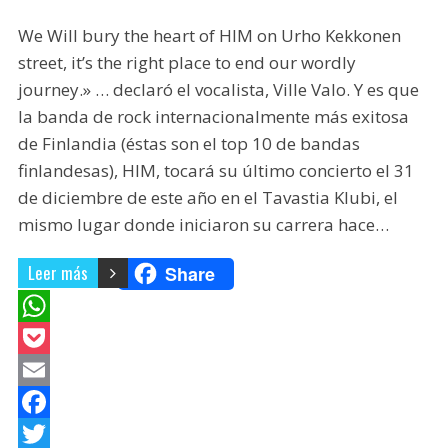
We Will bury the heart of HIM on Urho Kekkonen
street, it’s the right place to end our wordly
journey.» … declaró el vocalista, Ville Valo. Y es que
la banda de rock internacionalmente más exitosa
de Finlandia (éstas son el top 10 de bandas
finlandesas), HIM, tocará su último concierto el 31
de diciembre de este año en el Tavastia Klubi, el
mismo lugar donde iniciaron su carrera hace…
Leer más
Share
W
h
P
a
o
E
t
c
m
F