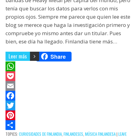
bandas de Heavy Metal per cápita del mundo, pero
tenía que buscar los datos para verlos con mis
propios ojos. Siempre me parece que quien lee este
blog se merece que haga la investigación primero y
compruebe yo mismo antes dar un titular. Pues
bien, ese día ha llegado. Finlandia tiene más…
Leer más
Share
W
h
P
a
o
E
t
c
m
F
s
k
a
a
T
A
e
i
c
w
P
TOPICS:
CURIOSIDADES DE FINLANDIA
,
FINLANDESES
,
MÚSICA FINLANDESA
|
LEAVE
p
t
l
e
i
i
C