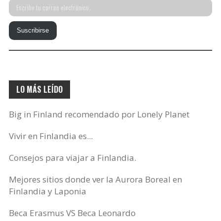
Escribe
tu
Suscribirse
correo
electrónico…
LO MÁS LEÍDO
Big in Finland recomendado por Lonely Planet
Vivir en Finlandia es...
Consejos para viajar a Finlandia.
Mejores sitios donde ver la Aurora Boreal en
Finlandia y Laponia
Beca Erasmus VS Beca Leonardo