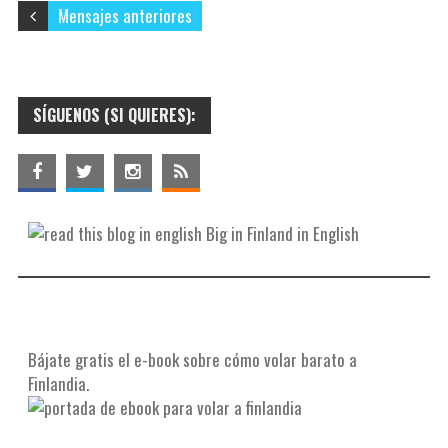
k
r
r
a
Mensajes anteriores
e
r
s
t
t
i
SÍGUENOS (SI QUIERES):
r
Big in Finland in English
Bájate gratis el e-book sobre cómo volar barato a
Finlandia.