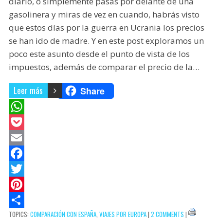
diario, o simplemente pasas por delante de una
gasolinera y miras de vez en cuando, habrás visto
que estos días por la guerra en Ucrania los precios
se han ido de madre. Y en este post exploramos un
poco este asunto desde el punto de vista de los
impuestos, además de comparar el precio de la…
Leer más
Share
W
h
P
a
o
E
t
c
m
F
s
k
a
a
T
A
e
i
c
w
P
TOPICS:
COMPARACIÓN CON ESPAÑA
,
VIAJES POR EUROPA
|
2 COMMENTS
|
p
t
l
e
i
i
C