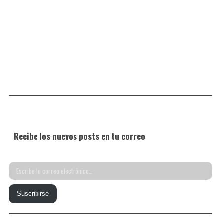
Recibe los nuevos posts en tu correo
Escribe
tu
Suscribirse
correo
electrónico…