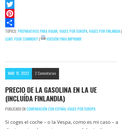
t
c
m
F
s
k
a
a
T
A
e
i
c
w
P
TOPICS:
PREPARATIVOS PARA VIAJAR
,
VIAJES POR EUROPA
,
VIAJES POR FINLANDIA
|
p
t
l
e
i
i
C
LEAVE YOUR COMMENT!
|
VERSIÓN PARA IMPRIMIR
p
b
t
n
o
o
t
t
m
o
e
e
p
k
r
r
a
MAR
15
2022
2
Comentarios
e
r
s
t
PRECIO DE LA GASOLINA EN LA UE
t
i
(INCLUÍDA FINLANDIA)
r
PUBLICADO EN
COMPARACIÓN CON ESPAÑA
,
VIAJES POR EUROPA
Si coges el coche – o la Vespa, como es mi caso – a