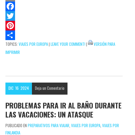
a
o
E
t
c
m
F
s
k
a
a
T
A
e
i
c
w
P
TOPICS:
VIAJES POR EUROPA
|
LEAVE YOUR COMMENT!
|
VERSIÓN PARA
p
t
l
e
i
i
C
IMPRIMIR
p
b
t
n
o
o
t
t
m
o
e
e
p
k
r
r
a
DIC
16
2024
Deja un
Comentario
e
r
s
t
PROBLEMAS PARA IR AL BAÑO DURANTE
t
i
LAS VACACIONES: UN ATASQUE
r
PUBLICADO EN
PREPARATIVOS PARA VIAJAR
,
VIAJES POR EUROPA
,
VIAJES POR
FINLANDIA