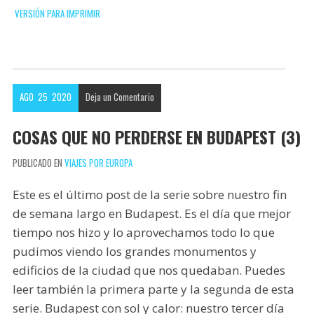
VERSIÓN PARA IMPRIMIR
p
b
t
n
o
o
t
t
m
o
e
e
p
k
r
r
a
AGO
25
2020
Deja un
Comentario
e
r
s
t
COSAS QUE NO PERDERSE EN BUDAPEST (3)
t
i
PUBLICADO EN
VIAJES POR EUROPA
r
Este es el último post de la serie sobre nuestro fin
de semana largo en Budapest. Es el día que mejor
tiempo nos hizo y lo aprovechamos todo lo que
pudimos viendo los grandes monumentos y
edificios de la ciudad que nos quedaban. Puedes
leer también la primera parte y la segunda de esta
serie. Budapest con sol y calor: nuestro tercer día