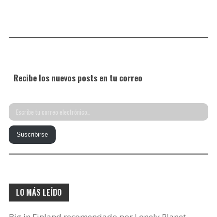
Recibe los nuevos posts en tu correo
Escribe
tu
Suscribirse
correo
electrónico…
LO MÁS LEÍDO
Big in Finland recomendado por Lonely Planet