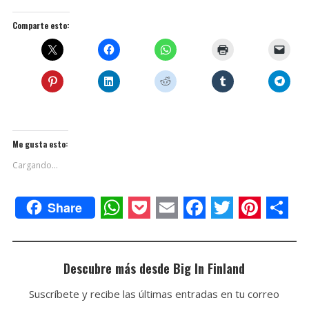
Comparte esto:
Me gusta esto:
Cargando...
Share
W
P
E
F
T
P
C
h
o
m
a
w
i
o
a
c
a
c
i
n
m
Descubre más desde Big In Finland
t
k
i
e
t
t
p
Suscríbete y recibe las últimas entradas en tu correo