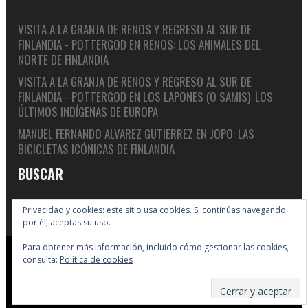
VISITA A LA GRANJA DE RENOS Y REGRESO AL SUR DE
FINLANDIA - POTTERGOD
EN
RENOS: LOS ANIMALES DEL
NORTE DE FINLANDIA
VISITA A LA GRANJA DE RENOS Y REGRESO AL SUR DE
FINLANDIA - POTTERGOD
EN
LOS LAPONES (O SAMIS): LOS
ÚLTIMOS INDÍGENAS DE EUROPA
MANUEL FERNANDO ALVAREZ GUTIERREZ
EN
JOPO: LAS
BICICLETAS ICÓNICAS DE FINLANDIA
BUSCAR
Privacidad y cookies: este sitio usa cookies. Si continúas navegando
por él, aceptas su uso.
Para obtener más información, incluido cómo gestionar las cookies,
Copyright © 2005-2026 Big In Finland
consulta:
Política de cookies
Suscribirse
Enlaces
F.A.Q.
Política de cookies
Sobre nosotros