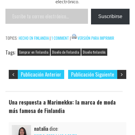
s
e
l
b
t
e
a
electrónico.
A
t
o
e
r
r
Escribe
Suscribirse
p
o
r
e
t
tu
p
k
s
i
correo
TOPICS:
HECHO EN FINLANDIA
|
1 COMMENT
|
VERSIÓN PARA IMPRIMIR
t
r
electrónico…
Tags:
Comprar en Finlandia
Diseño de Finlandia
Diseño finlandés
Publicación Anterior
Publicación Siguiente
Una respuesta a Marimekko: la marca de moda
más famosa de Finlandia
natalia
dice: