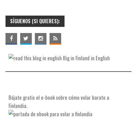
p
b
t
n
o
o
t
t
m
SÍGUENOS (SI QUIERES):
o
e
e
p
k
r
r
a
e
r
s
t
Big in Finland in English
t
i
r
Bájate gratis el e-book sobre cómo volar barato a
Finlandia.