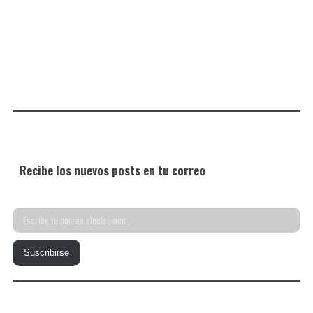
Recibe los nuevos posts en tu correo
Escribe
tu
Suscribirse
correo
electrónico…