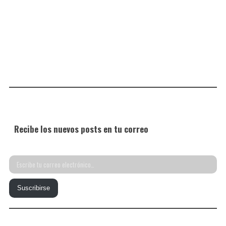
Recibe los nuevos posts en tu correo
Escribe
tu
Suscribirse
correo
electrónico…