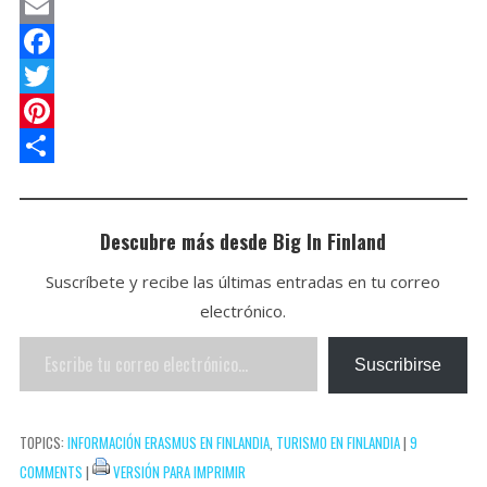
h
P
a
o
E
t
c
m
F
s
k
a
a
T
A
e
i
c
w
P
p
t
l
e
i
i
C
p
b
t
n
o
Descubre más desde Big In Finland
o
t
t
m
Suscríbete y recibe las últimas entradas en tu correo
o
e
e
p
electrónico.
k
r
r
a
Escribe
e
r
Suscribirse
tu
s
t
correo
t
i
TOPICS:
INFORMACIÓN ERASMUS EN FINLANDIA
,
TURISMO EN FINLANDIA
|
9
electrónico…
r
COMMENTS
|
VERSIÓN PARA IMPRIMIR