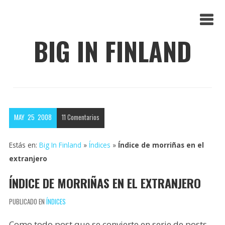
BIG IN FINLAND
MAY
25
2008
11
Comentarios
Estás en:
Big In Finland
»
Índices
»
Índice de morriñas en el
extranjero
ÍNDICE DE MORRIÑAS EN EL EXTRANJERO
PUBLICADO EN
ÍNDICES
Como todo post que se convierte en serie de posts