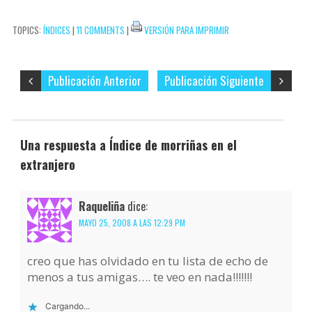
correo
t
i
TOPICS:
ÍNDICES
|
11 COMMENTS
|
VERSIÓN PARA IMPRIMIR
electrónico…
r
Publicación Anterior
Publicación Siguiente
Una respuesta a Índice de morriñas en el
extranjero
Raqueliña
dice:
MAYO 25, 2008 A LAS 12:29 PM
creo que has olvidado en tu lista de echo de
menos a tus amigas…. te veo en nada!!!!!!!
Cargando...