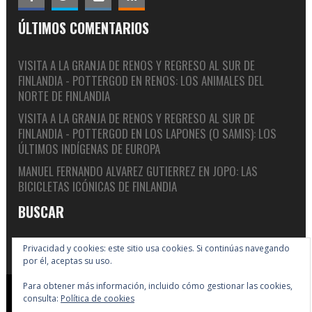
ÚLTIMOS COMENTARIOS
VISITA A LA GRANJA DE RENOS Y REGRESO AL SUR DE
FINLANDIA - POTTERGOD
EN
RENOS: LOS ANIMALES DEL
NORTE DE FINLANDIA
VISITA A LA GRANJA DE RENOS Y REGRESO AL SUR DE
FINLANDIA - POTTERGOD
EN
LOS LAPONES (O SAMIS): LOS
ÚLTIMOS INDÍGENAS DE EUROPA
MANUEL FERNANDO ALVAREZ GUTIERREZ
EN
JOPO: LAS
BICICLETAS ICÓNICAS DE FINLANDIA
BUSCAR
Privacidad y cookies: este sitio usa cookies. Si continúas navegando
por él, aceptas su uso.
Para obtener más información, incluido cómo gestionar las cookies,
Copyright © 2005-2026 Big In Finland
consulta:
Política de cookies