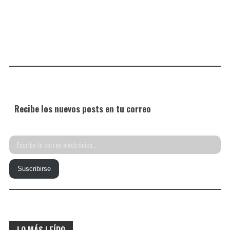
Recibe los nuevos posts en tu correo
Escribe
tu
Suscribirse
correo
electrónico…