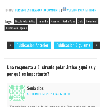
correo
t
i
TOPICS:
TURISMO EN FINLANDIA
|
8 COMMENTS
|
VERSIÓN PARA IMPRIMIR
electrónico…
r
Tags:
Círculo Polar Ártico
Finlandia
Kaamos
Noche Polar
Oulu
Rovaniemi
Turismo en Laponia
Publicación Anterior
Publicación Siguiente
Una respuesta a El círculo polar ártico ¿qué es y
por qué es importante?
Sonia
dice:
SEPTIEMBRE 13, 2012 A LAS 12:41 PM
Tambien esta la biblioteca de Rovaniemi q es