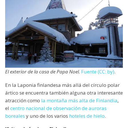
El exterior de la casa de Papa Noel.
Fuente (CC: by)
.
En la Laponia finlandesa más allá del círculo polar
ártico se encuentra también alguna otra interesante
atracción como
la montaña más alta de Finlandia
,
el
centro nacional de observación de auroras
boreales
y uno de los varios
hoteles de hielo
.