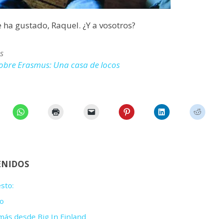
 ha gustado, Raquel. ¿Y a vosotros?
s
sobre Erasmus: Una casa de locos
ENIDOS
sto:
o
ás desde Big In Finland