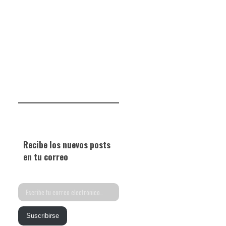
Recibe los nuevos posts
en tu correo
Escribe
tu
Suscribirse
correo