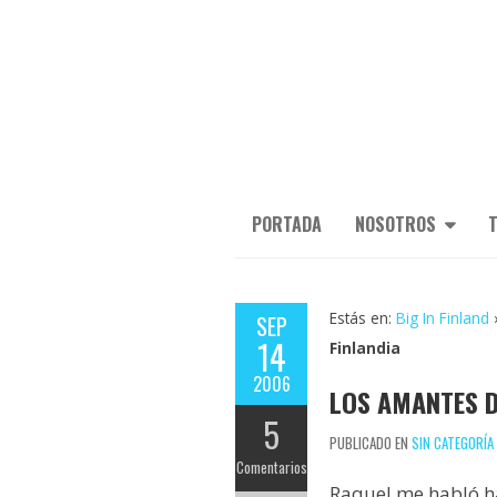
PORTADA
NOSOTROS
T
Estás en:
Big In Finland
SEP
14
Finlandia
2006
LOS AMANTES D
5
PUBLICADO EN
SIN CATEGORÍA
Comentarios
Raquel me habló 