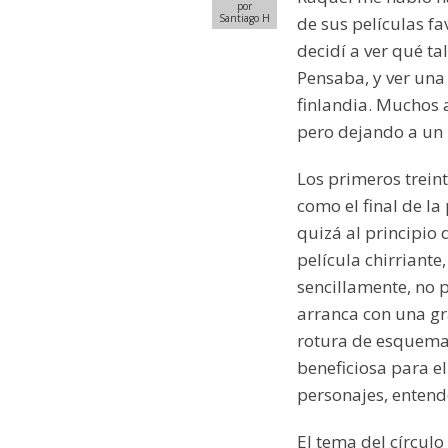
por
Santiago H
de sus películas f
decidí a ver qué tal
Pensaba, y ver una
finlandia. Muchos 
pero dejando a un 
Los primeros trein
como el final de la
quizá al principio
película chirriante
sencillamente, no p
arranca con una gra
rotura de esquema
beneficiosa para e
personajes, enten
El tema del círcul