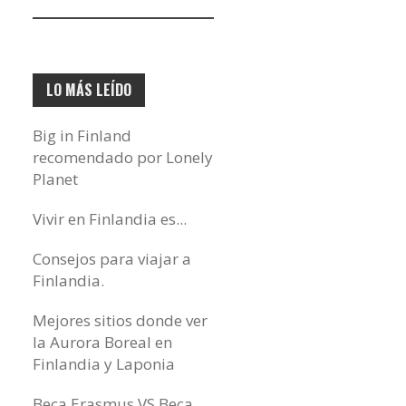
electrónico…
LO MÁS LEÍDO
Big in Finland
recomendado por Lonely
Planet
Vivir en Finlandia es...
Consejos para viajar a
Finlandia.
Mejores sitios donde ver
la Aurora Boreal en
Finlandia y Laponia
Beca Erasmus VS Beca