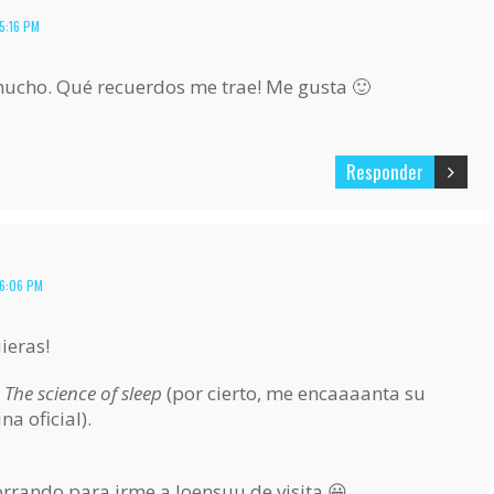
5:16 PM
a mucho. Qué recuerdos me trae! Me gusta 🙂
Responder
 6:06 PM
ieras!
e
The science of sleep
(por cierto, me encaaaanta su
a oficial).
orrando para irme a Joensuu de visita 😀