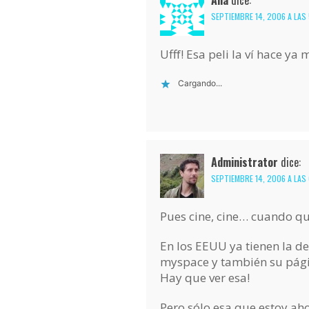
SEPTIEMBRE 14, 2006 A LAS 
Ufff! Esa peli la ví hace y
Cargando...
Administrator
dice:
SEPTIEMBRE 14, 2006 A LAS
Pues cine, cine… cuando qu
En los EEUU ya tienen la d
myspace y también su págin
Hay que ver esa!
Pero sólo esa que estoy ah