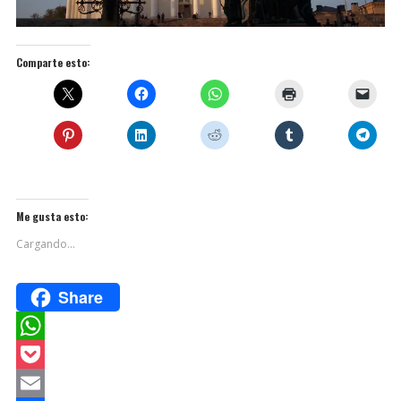
Comparte esto:
Me gusta esto:
Cargando...
Share
W
h
P