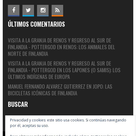
ÚLTIMOS COMENTARIOS
VISITA A LA GRANJA DE RENOS Y REGRESO AL SUR DE
FINLANDIA - POTTERGOD
EN
RENOS: LOS ANIMALES DEL
NORTE DE FINLANDIA
VISITA A LA GRANJA DE RENOS Y REGRESO AL SUR DE
FINLANDIA - POTTERGOD
EN
LOS LAPONES (O SAMIS): LOS
ÚLTIMOS INDÍGENAS DE EUROPA
MANUEL FERNANDO ALVAREZ GUTIERREZ
EN
JOPO: LAS
BICICLETAS ICÓNICAS DE FINLANDIA
BUSCAR
Privacidad y cookies: este sitio usa cookies. Si continúas navegando
por él, aceptas su uso.