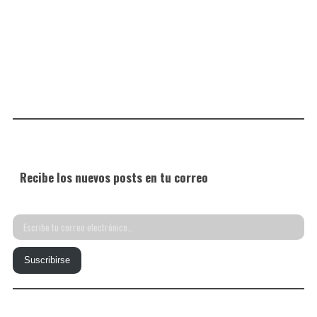
Recibe los nuevos posts en tu correo
Escribe
tu
Suscribirse
correo
electrónico…