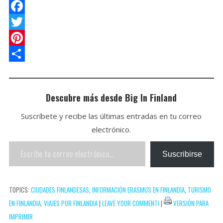
a
o
E
t
c
m
F
s
k
a
a
T
A
e
i
c
w
P
p
t
l
e
i
i
C
p
b
t
n
o
Descubre más desde Big In Finland
o
t
t
m
Suscríbete y recibe las últimas entradas en tu correo
o
e
e
p
electrónico.
k
r
r
a
Escribe
e
r
Suscribirse
tu
s
t
correo
t
i
TOPICS:
CIUDADES FINLANDESAS
,
INFORMACIÓN ERASMUS EN FINLANDIA
,
TURISMO
electrónico…
r
EN FINLANDIA
,
VIAJES POR FINLANDIA
|
LEAVE YOUR COMMENT!
|
VERSIÓN PARA
IMPRIMIR