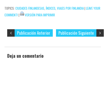
correo
t
i
TOPICS:
CIUDADES FINLANDESAS
,
ÍNDICES
,
VIAJES POR FINLANDIA
|
LEAVE YOUR
electrónico…
r
COMMENT!
|
VERSIÓN PARA IMPRIMIR
Publicación Anterior
Publicación Siguiente
Deja un comentario