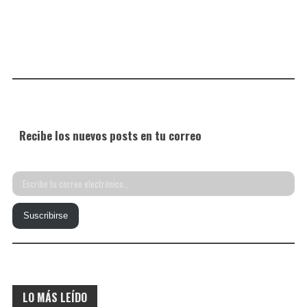
Recibe los nuevos posts en tu correo
Escribe
tu
Suscribirse
correo
electrónico…
LO MÁS LEÍDO