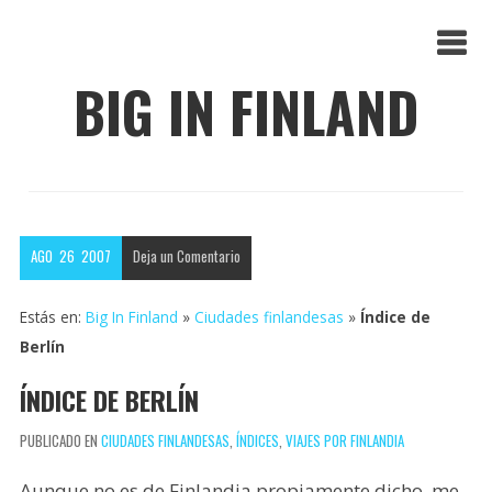
BIG IN FINLAND
AGO
26
2007
Deja un
Comentario
Estás en:
Big In Finland
»
Ciudades finlandesas
»
Índice de
Berlín
ÍNDICE DE BERLÍN
PUBLICADO EN
CIUDADES FINLANDESAS
,
ÍNDICES
,
VIAJES POR FINLANDIA
Aunque no es de Finlandia propiamente dicho, me