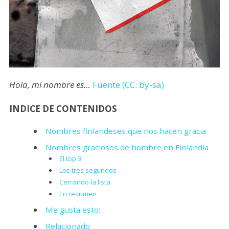
Hola, mi nombre es…
Fuente (CC: by-sa)
INDICE DE CONTENIDOS
Nombres finlandeses que nos hacen gracia
Nombres graciosos de hombre en Finlandia
El top 3
Los tres segundos
Cerrando la lista
En resumen
Me gusta esto:
Relacionado