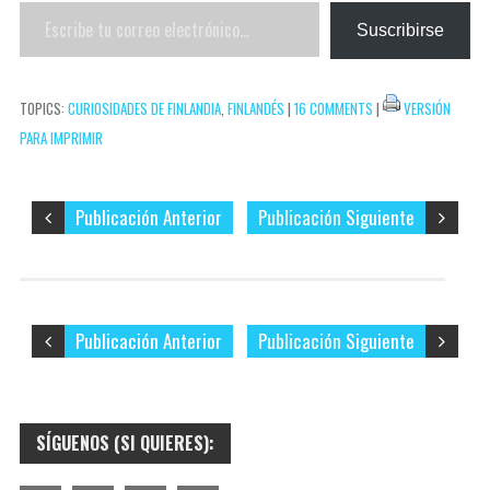
Escribe
e
r
Suscribirse
tu
s
t
correo
t
i
TOPICS:
CURIOSIDADES DE FINLANDIA
,
FINLANDÉS
|
16 COMMENTS
|
VERSIÓN
electrónico…
r
PARA IMPRIMIR
Publicación Anterior
Publicación Siguiente
Publicación Anterior
Publicación Siguiente
SÍGUENOS (SI QUIERES):