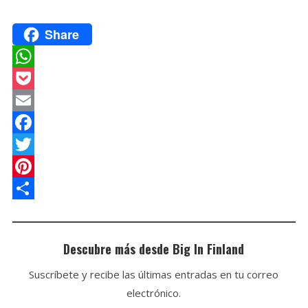
Share
W
h
P
a
o
E
t
c
m
F
s
k
a
a
T
A
e
i
c
w
P
p
t
l
e
i
i
C
p
b
t
n
o
Descubre más desde Big In Finland
o
t
t
m
Suscríbete y recibe las últimas entradas en tu correo
o
e
e
p
electrónico.
k
r
r
a