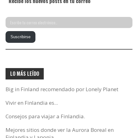
Recibe los nuevos posts en tu correo
Escribe
tu
Suscribirse
correo
electrónico…
LO MÁS LEÍDO
Big in Finland recomendado por Lonely Planet
Vivir en Finlandia es...
Consejos para viajar a Finlandia.
Mejores sitios donde ver la Aurora Boreal en
Finlandia y Laponia