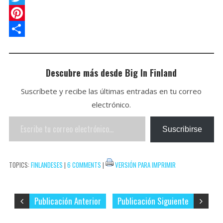
s
k
a
a
T
A
e
i
c
w
P
p
t
l
e
i
i
C
p
b
t
n
o
Descubre más desde Big In Finland
o
t
t
m
Suscríbete y recibe las últimas entradas en tu correo
o
e
e
p
electrónico.
k
r
r
a
Escribe
e
r
Suscribirse
tu
s
t
correo
t
i
TOPICS:
FINLANDESES
|
6 COMMENTS
|
VERSIÓN PARA IMPRIMIR
electrónico…
r
Publicación Anterior
Publicación Siguiente