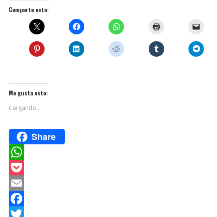
Comparte esto:
Me gusta esto:
Cargando...
Share
W
h
P
a
o
E
t
c
m
F