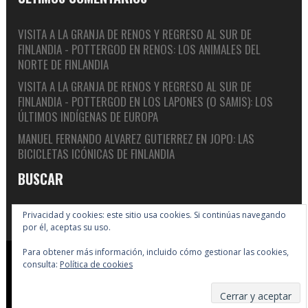
VISITA A LA GRANJA DE RENOS Y REGRESO AL SUR DE
FINLANDIA - POTTERGOD
EN
RENOS: LOS ANIMALES DEL
NORTE DE FINLANDIA
VISITA A LA GRANJA DE RENOS Y REGRESO AL SUR DE
FINLANDIA - POTTERGOD
EN
LOS LAPONES (O SAMIS): LOS
ÚLTIMOS INDÍGENAS DE EUROPA
MANUEL FERNANDO ALVAREZ GUTIERREZ
EN
JOPO: LAS
BICICLETAS ICÓNICAS DE FINLANDIA
BUSCAR
Privacidad y cookies: este sitio usa cookies. Si continúas navegando
por él, aceptas su uso.
Para obtener más información, incluido cómo gestionar las cookies,
Copyright © 2005-2026 Big In Finland
consulta:
Política de cookies
Suscribirse
Enlaces
F.A.Q.
Política de cookies
Sobre nosotros