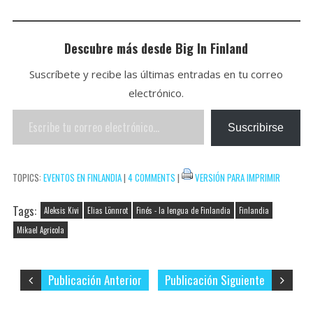
p
t
l
e
i
i
C
p
b
t
n
o
Descubre más desde Big In Finland
o
t
t
m
Suscríbete y recibe las últimas entradas en tu correo
o
e
e
p
electrónico.
k
r
r
a
Escribe
e
r
Suscribirse
tu
s
t
correo
t
i
TOPICS:
EVENTOS EN FINLANDIA
|
4 COMMENTS
|
VERSIÓN PARA IMPRIMIR
electrónico…
r
Tags:
Aleksis Kivi
Elias Lönnrot
Finés - la lengua de Finlandia
Finlandia
Mikael Agricola
Publicación Anterior
Publicación Siguiente