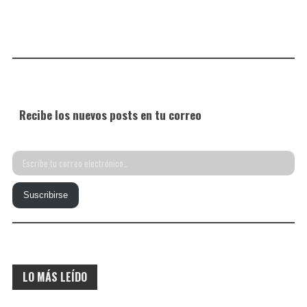
Recibe los nuevos posts en tu correo
Escribe
tu
Suscribirse
correo
electrónico…
LO MÁS LEÍDO