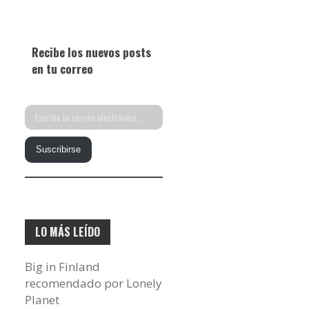
Recibe los nuevos posts
en tu correo
Escribe
tu
Suscribirse
correo
electrónico…
LO MÁS LEÍDO
Big in Finland
recomendado por Lonely
Planet