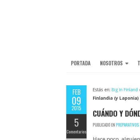
PORTADA
NOSOTROS
T
Estás en:
Big In Finland
FEB
09
Finlandia (y Laponia)
2015
CUÁNDO Y DÓNDE
5
PUBLICADO EN
PREPARATIVOS 
Comentarios
Hace poco, alguien