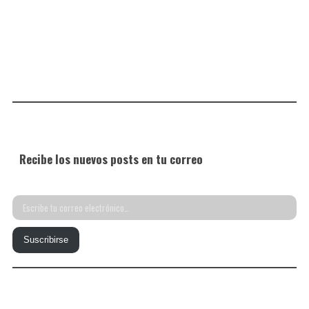
Recibe los nuevos posts en tu correo
Escribe
tu
Suscribirse
correo
electrónico…