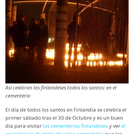
Así celebran los finlandeses todos los santos: en el
cementerio
El día de todos los santos en Finlandia se celebra el
primer sábado tras el 30 de Octubre y es un buen
día para visitar
los cementerios finlandeses
y ver
el
espectáculo de miles de velas encendidas
que las