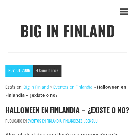
BIG IN FINLAND
NOV
01
2006
4
Comentarios
Estás en:
Big In Finland
»
Eventos en Finlandia
»
Halloween en
Finlandia – ¿existe o no?
HALLOWEEN EN FINLANDIA – ¿EXISTE O NO?
PUBLICADO EN
EVENTOS EN FINLANDIA
,
FINLANDESES
,
JOENSUU
Alex, el alcalaíno que llegó una promoción más