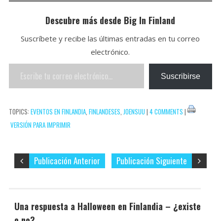
p
b
t
n
o
Descubre más desde Big In Finland
o
t
t
m
Suscríbete y recibe las últimas entradas en tu correo
o
e
e
p
electrónico.
k
r
r
a
Escribe
e
r
Suscribirse
tu
s
t
correo
t
i
TOPICS:
EVENTOS EN FINLANDIA
,
FINLANDESES
,
JOENSUU
|
4 COMMENTS
|
electrónico…
r
VERSIÓN PARA IMPRIMIR
Publicación Anterior
Publicación Siguiente
Una respuesta a Halloween en Finlandia – ¿existe
o no?