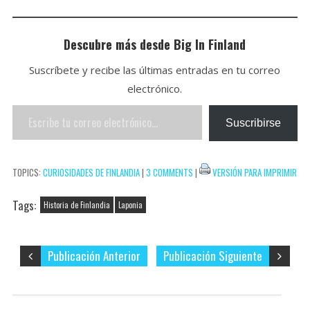
p
t
l
e
i
i
C
p
b
t
n
o
Descubre más desde Big In Finland
o
t
t
m
Suscríbete y recibe las últimas entradas en tu correo
o
e
e
p
electrónico.
k
r
r
a
Escribe
e
r
Suscribirse
tu
s
t
correo
t
i
TOPICS:
CURIOSIDADES DE FINLANDIA
|
3 COMMENTS
|
VERSIÓN PARA IMPRIMIR
electrónico…
r
Tags:
Historia de Finlandia
Laponia
Publicación Anterior
Publicación Siguiente