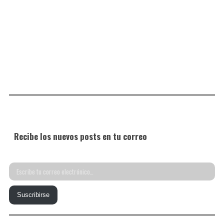
Recibe los nuevos posts en tu correo
Escribe
tu
Suscribirse
correo
electrónico…