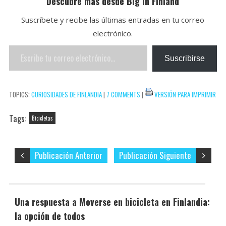
Descubre más desde Big In Finland
o
t
t
m
Suscríbete y recibe las últimas entradas en tu correo
o
e
e
p
electrónico.
k
r
r
a
Escribe
e
r
Suscribirse
tu
s
t
correo
t
i
TOPICS:
CURIOSIDADES DE FINLANDIA
|
7 COMMENTS
|
VERSIÓN PARA IMPRIMIR
electrónico…
r
Tags:
Bicicletas
Publicación Anterior
Publicación Siguiente
Una respuesta a Moverse en bicicleta en Finlandia:
la opción de todos