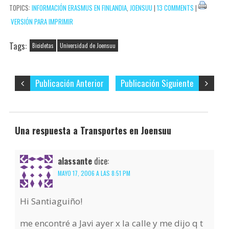
TOPICS:
INFORMACIÓN ERASMUS EN FINLANDIA
,
JOENSUU
|
13 COMMENTS
|
electrónico…
r
VERSIÓN PARA IMPRIMIR
Tags:
Bicicletas
Universidad de Joensuu
Publicación Anterior
Publicación Siguiente
Una respuesta a Transportes en Joensuu
alassante
dice:
MAYO 17, 2006 A LAS 8:51 PM
Hi Santiaguiño!
me encontré a Javi ayer x la calle y me dijo q t