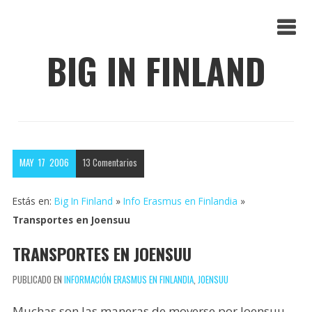
BIG IN FINLAND
MAY
17
2006
13
Comentarios
Estás en:
Big In Finland
»
Info Erasmus en Finlandia
»
Transportes en Joensuu
TRANSPORTES EN JOENSUU
PUBLICADO EN
INFORMACIÓN ERASMUS EN FINLANDIA
,
JOENSUU
Muchas son las maneras de moverse por Joensuu,