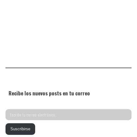
Recibe los nuevos posts en tu correo
Escribe
tu
Suscribirse
correo