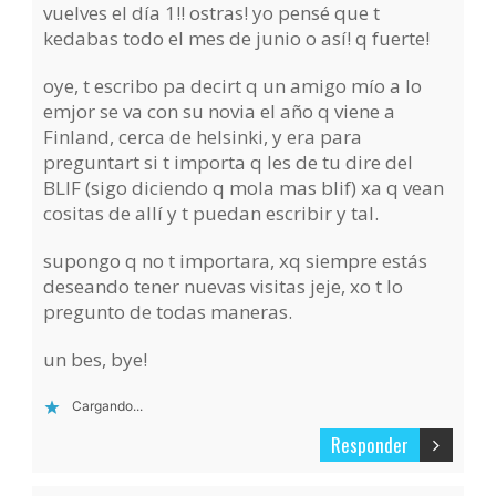
vuelves el día 1!! ostras! yo pensé que t
kedabas todo el mes de junio o así! q fuerte!
oye, t escribo pa decirt q un amigo mío a lo
emjor se va con su novia el año q viene a
Finland, cerca de helsinki, y era para
preguntart si t importa q les de tu dire del
BLIF (sigo diciendo q mola mas blif) xa q vean
cositas de allí y t puedan escribir y tal.
supongo q no t importara, xq siempre estás
deseando tener nuevas visitas jeje, xo t lo
pregunto de todas maneras.
un bes, bye!
Cargando...
Responder