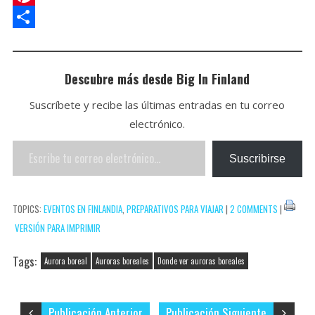
A
e
i
c
w
P
p
t
l
e
i
i
C
p
b
t
n
o
Descubre más desde Big In Finland
o
t
t
m
Suscríbete y recibe las últimas entradas en tu correo
o
e
e
p
electrónico.
k
r
r
a
Escribe
e
r
Suscribirse
tu
s
t
correo
t
i
TOPICS:
EVENTOS EN FINLANDIA
,
PREPARATIVOS PARA VIAJAR
|
2 COMMENTS
|
electrónico…
r
VERSIÓN PARA IMPRIMIR
Tags:
Aurora boreal
Auroras boreales
Donde ver auroras boreales
Publicación Anterior
Publicación Siguiente