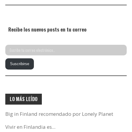
Recibe los nuevos posts en tu correo
Escribe
tu
Suscribirse
correo
electrónico…
LO MÁS LEÍDO
Big in Finland recomendado por Lonely Planet
Vivir en Finlandia es...