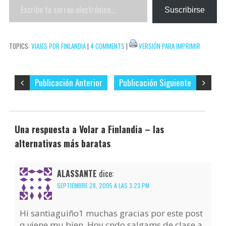
Escribe
e
r
Suscribirse
tu
s
t
correo
t
i
TOPICS:
VIAJES POR FINLANDIA
|
4 COMMENTS
|
VERSIÓN PARA IMPRIMIR
electrónico…
r
Publicación Anterior
Publicación Siguiente
Una respuesta a Volar a Finlandia – las
alternativas más baratas
ALASSANTE
dice:
SEPTIEMBRE 28, 2005 A LAS 3:23 PM
Hi santiaguiño1 muchas gracias por este post
q viene mu bien. Hoy cndo salgams de clase a