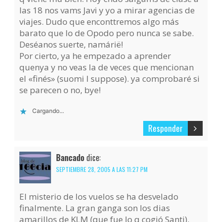
las 18 nos vams Javi y yo a mirar agencias de
viajes. Dudo que enconttremos algo más
barato que lo de Opodo pero nunca se sabe.
Deséanos suerte, namárië!
Por cierto, ya he empezado a aprender
quenya y no veas la de veces que mencionan
el «finés» (suomi I suppose). ya comprobaré si
se parecen o no, bye!
Cargando...
Responder
Bancado
dice:
SEPTIEMBRE 28, 2005 A LAS 11:27 PM
El misterio de los vuelos se ha desvelado
finalmente. La gran ganga son los dias
amarillos de KLM (que fue lo q cogió Santi).