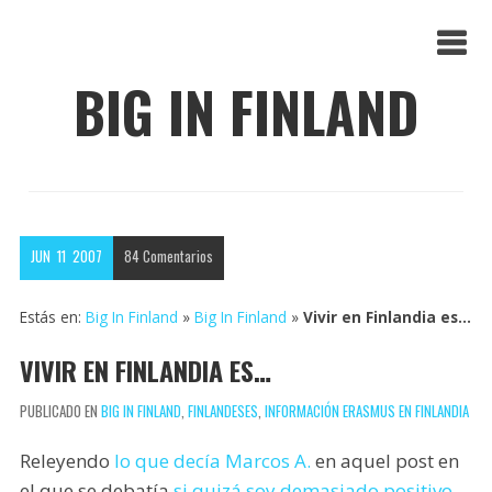
BIG IN FINLAND
JUN
11
2007
84
Comentarios
Estás en:
Big In Finland
»
Big In Finland
»
Vivir en Finlandia es…
VIVIR EN FINLANDIA ES…
PUBLICADO EN
BIG IN FINLAND
,
FINLANDESES
,
INFORMACIÓN ERASMUS EN FINLANDIA
Releyendo
lo que decía Marcos A.
en aquel post en
el que se debatía
si quizá soy demasiado positivo