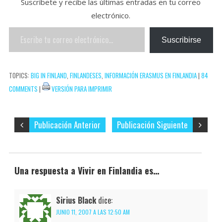
Suscríbete y recibe las últimas entradas en tu correo
o
e
e
p
electrónico.
k
r
r
a
Escribe
e
r
Suscribirse
tu
s
t
correo
t
i
TOPICS:
BIG IN FINLAND
,
FINLANDESES
,
INFORMACIÓN ERASMUS EN FINLANDIA
|
84
electrónico…
r
COMMENTS
|
VERSIÓN PARA IMPRIMIR
Publicación Anterior
Publicación Siguiente
Una respuesta a Vivir en Finlandia es…
Sirius Black
dice:
JUNIO 11, 2007 A LAS 12:50 AM