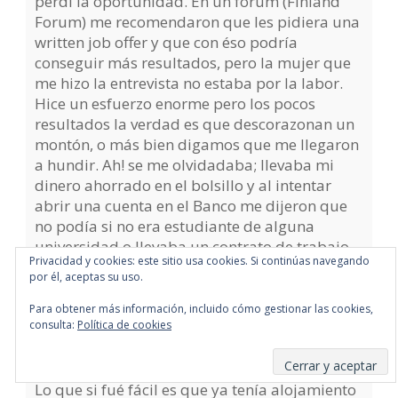
perdí la oportunidad. En un forum (Finland
Forum) me recomendaron que les pidiera una
written job offer y que con éso podría
conseguir más resultados, pero la mujer que
me hizo la entrevista no estaba por la labor.
Hice un esfuerzo enorme pero los pocos
resultados la verdad es que descorazonan un
montón, o más bien digamos que me llegaron
a hundir. Ah! se me olvidadaba; llevaba mi
dinero ahorrado en el bolsillo y al intentar
abrir una cuenta en el Banco me dijeron que
no podía si no era estudiante de alguna
universidad o llevaba un contrato de trabajo.
Privacidad y cookies: este sitio usa cookies. Si continúas navegando
También fuí a los consejeros Eures, y ¿Sabéis
por él, aceptas su uso.
que consejo me dieron? Encontrar un trabajo
para poder tener todos los papeles….
Para obtener más información, incluido cómo gestionar las cookies,
consulta:
Política de cookies
Yo pensaba que es fácil irse a otro país, «soy
de la unión Europea» pero no hay nada más
Suscribirse
lejos de la realidad.
Lo que si fué fácil es que ya tenía alojamiento