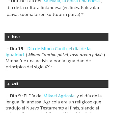
– Día 28
: Día del
Kalevala, la épica finlandesa
,
día de la cultura finlandesa (en finés: Kalevalan
päivä, suomalaisen kulttuurin päivä) *
Marzo
– Día 19
:
Día de Minna Canth, el día de la
igualdad
(
Minna Canthin päivä, tasa-arvon päivä
).
Minna fue una activista por la igualdad de
principios del siglo XX *
Abril
– Día 9
: El Día de
Mikael Agricola
y el día de la
lengua finlandesa. Agricola era un religioso que
tradujo el Nuevo Testamento al finés, siendo el