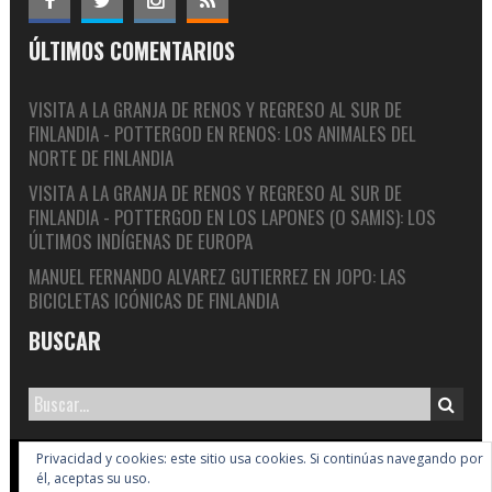
ÚLTIMOS COMENTARIOS
VISITA A LA GRANJA DE RENOS Y REGRESO AL SUR DE
FINLANDIA - POTTERGOD
EN
RENOS: LOS ANIMALES DEL
NORTE DE FINLANDIA
VISITA A LA GRANJA DE RENOS Y REGRESO AL SUR DE
FINLANDIA - POTTERGOD
EN
LOS LAPONES (O SAMIS): LOS
ÚLTIMOS INDÍGENAS DE EUROPA
MANUEL FERNANDO ALVAREZ GUTIERREZ
EN
JOPO: LAS
BICICLETAS ICÓNICAS DE FINLANDIA
BUSCAR
Privacidad y cookies: este sitio usa cookies. Si continúas navegando por
Copyright © 2005-2026 Big In Finland
él, aceptas su uso.