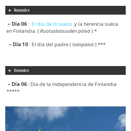
Noviembre
– Día 06
:
El día de lo sueco
y la herencia sueca
en Finlandia. (
Ruotsalaisuuden päivä
) *
– Día 10
: El día del padre (
Isänpäivä
) ***
Diciembre
– Día 06
: Día de la independencia de Finlandia
*****