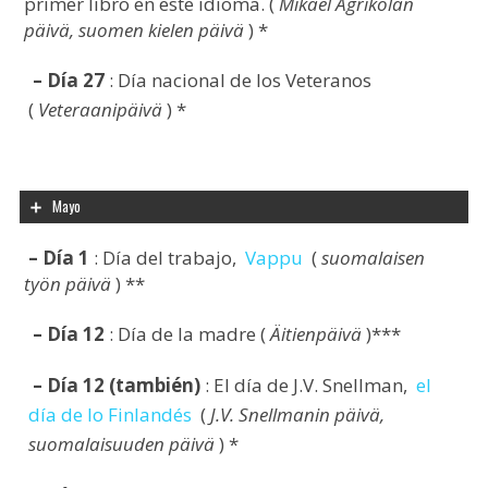
primer libro en este idioma. (
Mikael Agrikolan
päivä, suomen kielen päivä
) *
– Día 27
: Día nacional de los Veteranos
(
Veteraanipäivä
) *
Mayo
– Día 1
: Día del trabajo,
Vappu
(
suomalaisen
työn päivä
) **
– Día 12
: Día de la madre (
Äitienpäivä
)***
– Día 12 (también)
: El día de J.V. Snellman,
el
día de lo Finlandés
(
J.V. Snellmanin päivä,
suomalaisuuden päivä
) *