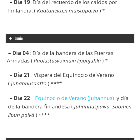
– Día 19
Día del recuerdo de los caídos por
Finlandia. (
Kaatuneitten muistopäivä
) *
Junio
– Día 04
: Día de la bandera de las Fuerzas
Armadas (
Puolustusvoimain lippujuhla
) *
– Día 21
: Víspera del Equinocio de Verano
(
Juhannusaatto
) ****
– Día 22
:
Equinocio de Verano (Juhannus)
y día
de la bandera finlandesa (
Juhannuspäivä, Suomen
lipun päivä
) ****