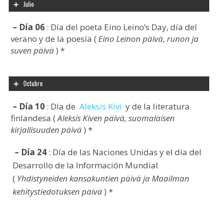
Julio
– Día 06
: Día del poeta Eino Leino’s Day, día del
verano y de la poesía (
Eino Leinon päivä, runon ja
suven päivä
) *
Octubre
– Día 10
: Día de
Aleksis Kivi
y de la literatura
finlandesa (
Aleksis Kiven päivä, suomalaisen
kirjallisuuden päivä
) *
– Día 24
: Día de las Naciones Unidas y el día del
Desarrollo de la Información Mundial
(
Yhdistyneiden kansakuntien päivä ja Maailman
kehitystiedotuksen päivä
) *