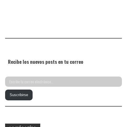
Recibe los nuevos posts en tu correo
Escribe
tu
Suscribirse
correo
electrónico…