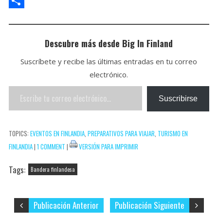
A
e
i
c
w
P
p
t
l
e
i
i
C
p
b
t
n
o
Descubre más desde Big In Finland
o
t
t
m
Suscríbete y recibe las últimas entradas en tu correo
o
e
e
p
electrónico.
k
r
r
a
Escribe
e
r
Suscribirse
tu
s
t
correo
t
i
TOPICS:
EVENTOS EN FINLANDIA
,
PREPARATIVOS PARA VIAJAR
,
TURISMO EN
electrónico…
r
FINLANDIA
|
1 COMMENT
|
VERSIÓN PARA IMPRIMIR
Tags:
Bandera finlandesa
Publicación Anterior
Publicación Siguiente