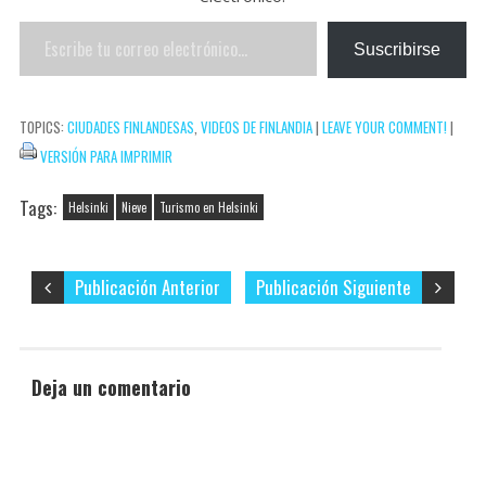
k
r
r
a
Escribe
e
r
Suscribirse
tu
s
t
correo
t
i
TOPICS:
CIUDADES FINLANDESAS
,
VIDEOS DE FINLANDIA
|
LEAVE YOUR COMMENT!
|
electrónico…
r
VERSIÓN PARA IMPRIMIR
Tags:
Helsinki
Nieve
Turismo en Helsinki
Publicación Anterior
Publicación Siguiente
Deja un comentario