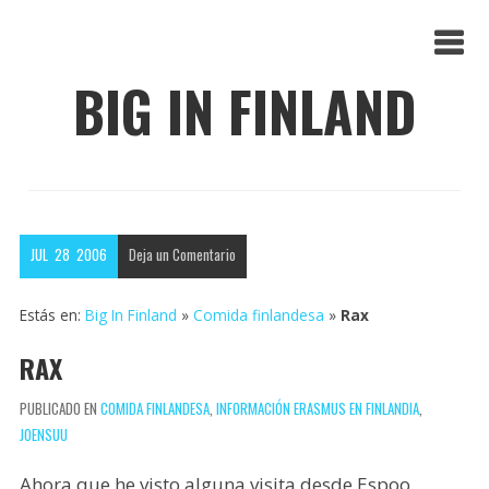
BIG IN FINLAND
JUL
28
2006
Deja un
Comentario
Estás en:
Big In Finland
»
Comida finlandesa
»
Rax
RAX
PUBLICADO EN
COMIDA FINLANDESA
,
INFORMACIÓN ERASMUS EN FINLANDIA
,
JOENSUU
Ahora que he visto alguna visita desde Espoo,