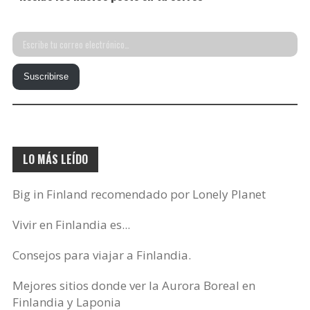
Escribe
tu
Suscribirse
correo
electrónico…
LO MÁS LEÍDO
Big in Finland recomendado por Lonely Planet
Vivir en Finlandia es...
Consejos para viajar a Finlandia.
Mejores sitios donde ver la Aurora Boreal en
Finlandia y Laponia