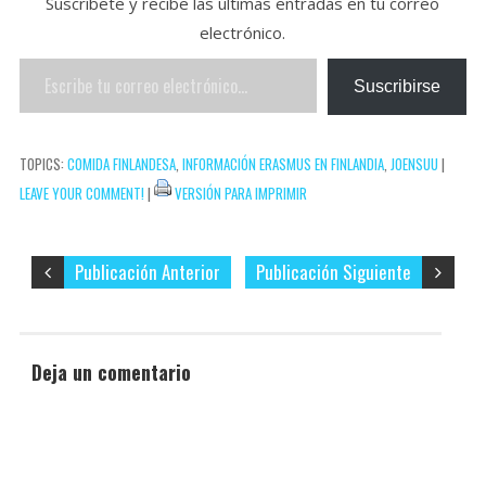
Suscríbete y recibe las últimas entradas en tu correo
o
e
e
p
electrónico.
k
r
r
a
Escribe
e
r
Suscribirse
tu
s
t
correo
t
i
TOPICS:
COMIDA FINLANDESA
,
INFORMACIÓN ERASMUS EN FINLANDIA
,
JOENSUU
|
electrónico…
r
LEAVE YOUR COMMENT!
|
VERSIÓN PARA IMPRIMIR
Publicación Anterior
Publicación Siguiente
Deja un comentario