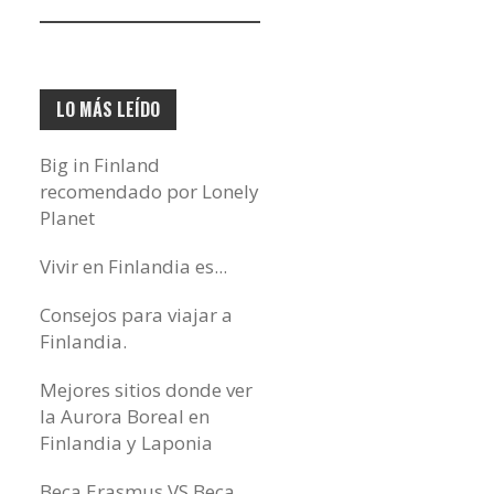
electrónico…
LO MÁS LEÍDO
Big in Finland
recomendado por Lonely
Planet
Vivir en Finlandia es...
Consejos para viajar a
Finlandia.
Mejores sitios donde ver
la Aurora Boreal en
Finlandia y Laponia
Beca Erasmus VS Beca