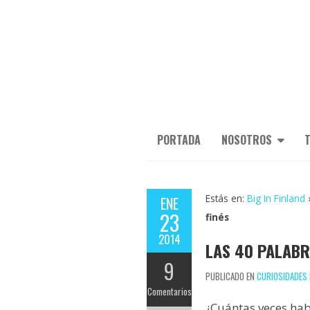
PORTADA
NOSOTROS
T
Estás en:
Big In Finland
ENE
23
finés
2014
LAS 40 PALABR
9
PUBLICADO EN
CURIOSIDADES 
Comentarios
¿Cuántas veces ha