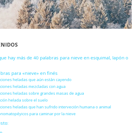
ENIDOS
 que hay más de 40 palabras para nieve en esquimal, lapón o
abras para «nieve» en finés
aciones heladas que aún están cayendo
aciones heladas mezcladas con agua
aciones heladas sobre grandes masas de agua
ación helada sobre el suelo
aciones heladas que han sufrido interveción humana o animal
nomatopéyicos para caminar por la nieve
sto:
o