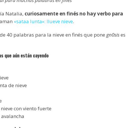
rial para muchas palabras en finés
ía Natalia,
curiosamente en finés no hay verbo para
 llaman
«sataa lunta»: llueve nieve
.
 de 40 palabras para la nieve en finés que pone
gn0sis
es
as que aún están cayendo
nieve
nta de nieve
e
e nieve con viento fuerte
a avalancha