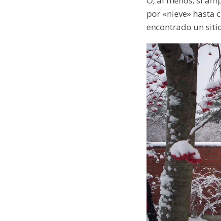
O, al menos, si am
por «nieve» hasta c
encontrado un siti