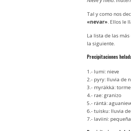
Nieve y hielo: mate
Tal y como nos dec
«nevar»
. Ellos le
La lista de las más
la siguiente.
Precipitaciones helad
1.- lumi: nieve
2.- pyry: lluvia de 
3.- myräkkä: torme
4.- rae: granizo
5.- räntä: aguaniev
6.- tuisku: lluvia d
7.- laviini: pequeñ