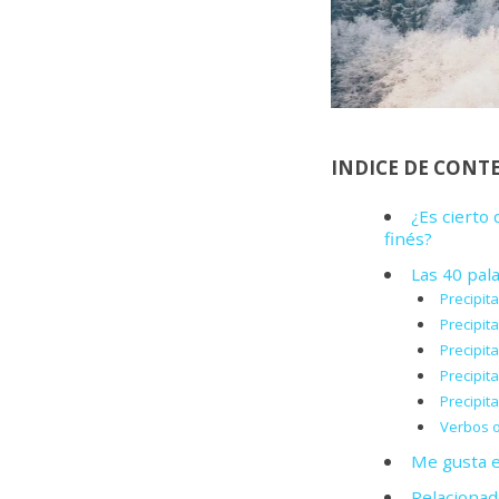
INDICE DE CONT
¿Es cierto
finés?
Las 40 pal
Precipit
Precipit
Precipit
Precipit
Precipit
Verbos o
Me gusta e
Relacionad