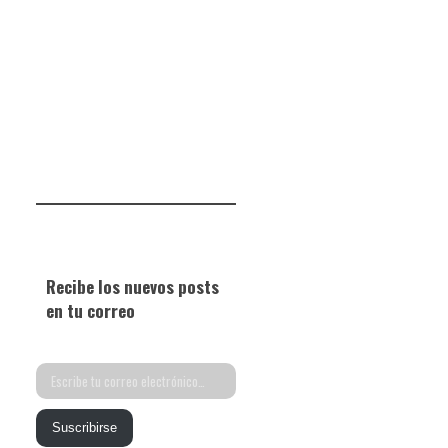
Recibe los nuevos posts
en tu correo
Escribe
tu
Suscribirse
correo