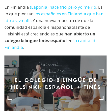
En Finlandia
(Laponia) hace frío pero yo me río
. Es
lo que piensan
los españoles en Finlandia que han
ido a vivir allí.
Y una nueva muestra de que la
comunidad española e hispanohablante de
Helsinki está creciendo es que
han abierto un
colegio bilingüe finés-español
en
la capital de
Finlandia
.