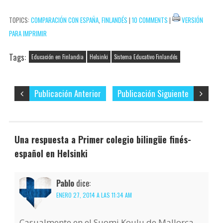
correo
t
i
TOPICS:
COMPARACIÓN CON ESPAÑA
,
FINLANDÉS
|
10 COMMENTS
|
VERSIÓN
electrónico…
r
PARA IMPRIMIR
Tags:
Educación en Finlandia
Helsinki
Sistema Educativo Finlandés
Publicación Anterior
Publicación Siguiente
Una respuesta a Primer colegio bilingüe finés-
español en Helsinki
Pablo
dice:
ENERO 27, 2014 A LAS 11:34 AM
Casualmente en el Suomi Koulu de Mallorca