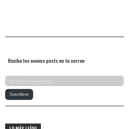
Recibe los nuevos posts en tu correo
Escribe
tu
Suscribirse
correo
electrónico…
LO MÁS LEÍDO