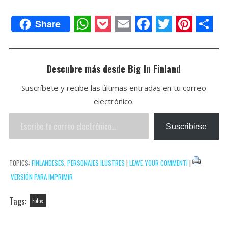
Share
W
P
E
F
T
P
C
h
o
m
a
w
i
o
a
c
a
c
i
n
m
Descubre más desde Big In Finland
t
k
i
e
t
t
p
Suscríbete y recibe las últimas entradas en tu correo
s
e
l
b
t
e
a
electrónico.
A
t
o
e
r
r
Escribe
Suscribirse
p
o
r
e
t
tu
p
k
s
i
correo
TOPICS:
FINLANDESES
,
PERSONAJES ILUSTRES
|
LEAVE YOUR COMMENT!
|
t
r
electrónico…
VERSIÓN PARA IMPRIMIR
Tags:
Fotos