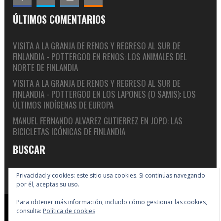
ÚLTIMOS COMENTARIOS
VISITA A LA GRANJA DE RENOS Y REGRESO AL SUR DE
FINLANDIA - POTTERGOD
EN
RENOS: LOS ANIMALES DEL
NORTE DE FINLANDIA
VISITA A LA GRANJA DE RENOS Y REGRESO AL SUR DE
FINLANDIA - POTTERGOD
EN
LOS LAPONES (O SAMIS): LOS
ÚLTIMOS INDÍGENAS DE EUROPA
MANUEL FERNANDO ALVAREZ GUTIERREZ
EN
JOPO: LAS
BICICLETAS ICÓNICAS DE FINLANDIA
BUSCAR
Privacidad y cookies: este sitio usa cookies. Si continúas navegando
por él, aceptas su uso.
Para obtener más información, incluido cómo gestionar las cookies,
Copyright © 2005-2026 Big In Finland
consulta:
Política de cookies