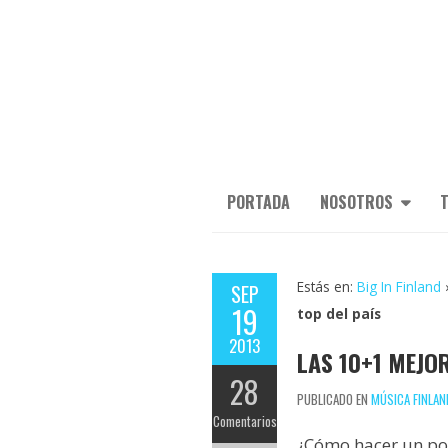
PORTADA
NOSOTROS
T
Estás en:
Big In Finland
SEP
19
top del país
2013
LAS 10+1 MEJOR
28
PUBLICADO EN
MÚSICA FINLAN
Comentarios
¿Cómo hacer un po