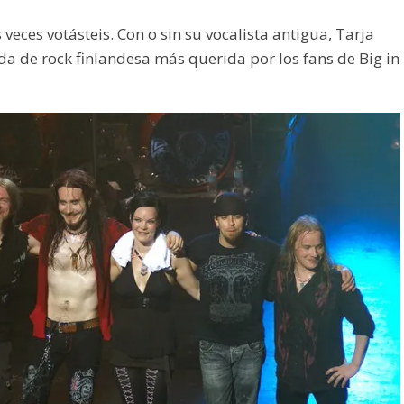
eces votásteis. Con o sin su vocalista antigua, Tarja
da de rock finlandesa más querida por los fans de Big in