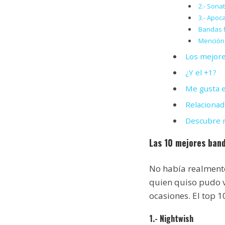
2.- Sonat
3.- Apoc
Bandas f
Mención
Los mejore
¿Y el +1?
Me gusta e
Relacionad
Descubre m
Las 10 mejores band
No había realmente
quien quiso pudo 
ocasiones. El top 
1.- Nightwish