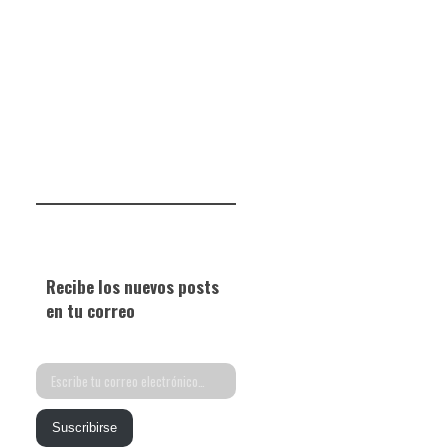
Recibe los nuevos posts
en tu correo
Escribe
tu
Suscribirse
correo