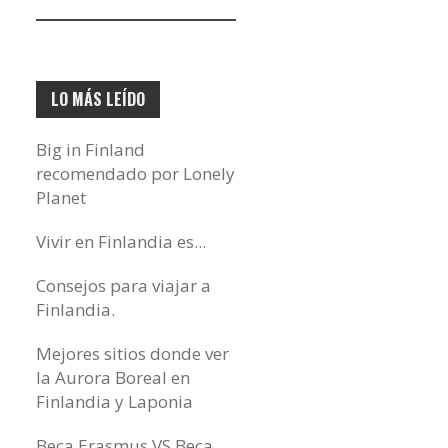
electrónico…
LO MÁS LEÍDO
Big in Finland
recomendado por Lonely
Planet
Vivir en Finlandia es...
Consejos para viajar a
Finlandia.
Mejores sitios donde ver
la Aurora Boreal en
Finlandia y Laponia
Beca Erasmus VS Beca