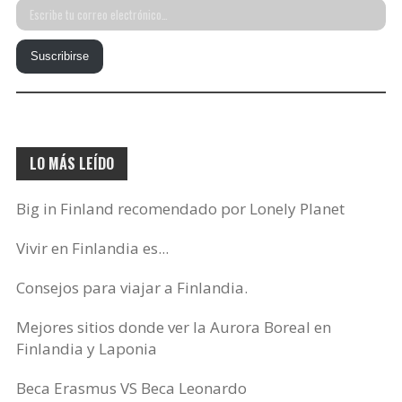
Escribe
tu
Suscribirse
correo
electrónico…
LO MÁS LEÍDO
Big in Finland recomendado por Lonely Planet
Vivir en Finlandia es...
Consejos para viajar a Finlandia.
Mejores sitios donde ver la Aurora Boreal en
Finlandia y Laponia
Beca Erasmus VS Beca Leonardo