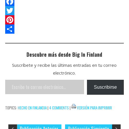
a
o
E
t
c
m
F
s
k
a
a
T
A
e
i
c
w
P
p
t
l
e
i
i
C
p
b
t
n
o
Descubre más desde Big In Finland
o
t
t
m
Suscríbete y recibe las últimas entradas en tu correo
o
e
e
p
electrónico.
k
r
r
a
Escribe
e
r
Suscribirse
tu
s
t
correo
t
i
TOPICS:
HECHO EN FINLANDIA
|
4 COMMENTS
|
VERSIÓN PARA IMPRIMIR
electrónico…
r
Publicación Anterior
Publicación Siguiente