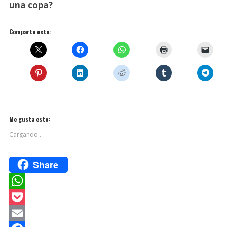
una copa?
Comparte esto:
Me gusta esto:
Cargando...
Share
W
h
P