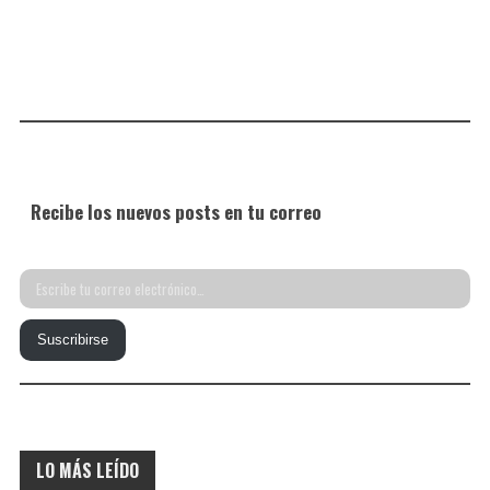
Recibe los nuevos posts en tu correo
Escribe
tu
Suscribirse
correo
electrónico…
LO MÁS LEÍDO