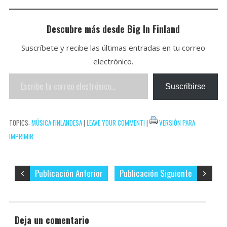
p
t
l
e
i
i
C
p
b
t
n
o
Descubre más desde Big In Finland
o
t
t
m
Suscríbete y recibe las últimas entradas en tu correo
o
e
e
p
electrónico.
k
r
r
a
Escribe
e
r
Suscribirse
tu
s
t
correo
t
i
TOPICS:
MÚSICA FINLANDESA
|
LEAVE YOUR COMMENT!
|
VERSIÓN PARA
electrónico…
r
IMPRIMIR
Publicación Anterior
Publicación Siguiente
Deja un comentario