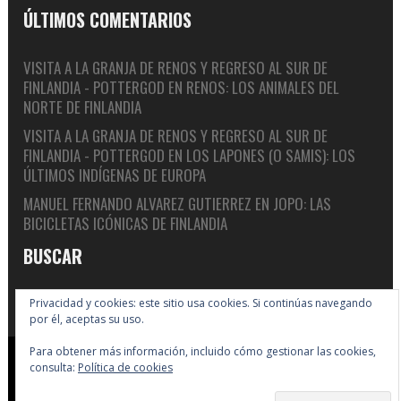
ÚLTIMOS COMENTARIOS
VISITA A LA GRANJA DE RENOS Y REGRESO AL SUR DE
FINLANDIA - POTTERGOD
EN
RENOS: LOS ANIMALES DEL
NORTE DE FINLANDIA
VISITA A LA GRANJA DE RENOS Y REGRESO AL SUR DE
FINLANDIA - POTTERGOD
EN
LOS LAPONES (O SAMIS): LOS
ÚLTIMOS INDÍGENAS DE EUROPA
MANUEL FERNANDO ALVAREZ GUTIERREZ
EN
JOPO: LAS
BICICLETAS ICÓNICAS DE FINLANDIA
BUSCAR
Privacidad y cookies: este sitio usa cookies. Si continúas navegando
por él, aceptas su uso.
Para obtener más información, incluido cómo gestionar las cookies,
Copyright © 2005-2026 Big In Finland
consulta:
Política de cookies
Suscribirse
Enlaces
F.A.Q.
Política de cookies
Sobre nosotros