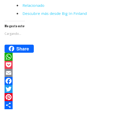
Relacionado
Descubre más desde Big In Finland
Me gusta esto:
Cargando...
Share
W
h
P
a
o
E
t
c
m
F
s
k
a
a
T
A
e
i
c
w
P