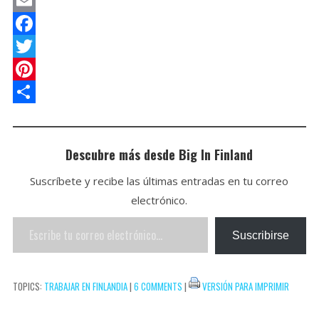
h
P
a
o
E
t
c
m
F
s
k
a
a
T
A
e
i
c
w
P
p
t
l
e
i
i
C
p
b
t
n
o
Descubre más desde Big In Finland
o
t
t
m
Suscríbete y recibe las últimas entradas en tu correo
o
e
e
p
electrónico.
k
r
r
a
Escribe
e
r
Suscribirse
tu
s
t
correo
t
i
TOPICS:
TRABAJAR EN FINLANDIA
|
6 COMMENTS
|
VERSIÓN PARA IMPRIMIR
electrónico…
r