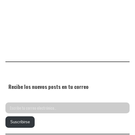
Recibe los nuevos posts en tu correo
Escribe
tu
Suscribirse
correo
electrónico…