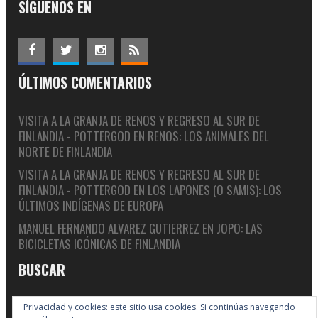
SÍGUENOS EN
ÚLTIMOS COMENTARIOS
VISITA A LA GRANJA DE RENOS Y REGRESO AL SUR DE
FINLANDIA - POTTERGOD
EN
RENOS: LOS ANIMALES DEL
NORTE DE FINLANDIA
VISITA A LA GRANJA DE RENOS Y REGRESO AL SUR DE
FINLANDIA - POTTERGOD
EN
LOS LAPONES (O SAMIS): LOS
ÚLTIMOS INDÍGENAS DE EUROPA
MANUEL FERNANDO ALVAREZ GUTIERREZ
EN
JOPO: LAS
BICICLETAS ICÓNICAS DE FINLANDIA
BUSCAR
Privacidad y cookies: este sitio usa cookies. Si continúas navegando