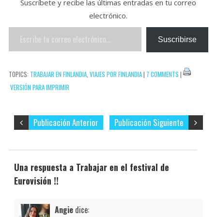
Suscríbete y recibe las últimas entradas en tu correo
o
e
e
p
electrónico.
k
r
r
a
Escribe
e
r
Suscribirse
tu
s
t
correo
t
i
TOPICS:
TRABAJAR EN FINLANDIA
,
VIAJES POR FINLANDIA
|
7 COMMENTS
|
electrónico…
r
VERSIÓN PARA IMPRIMIR
Publicación Anterior
Publicación Siguiente
Una respuesta a Trabajar en el festival de
Eurovisión !!
Angie
dice: