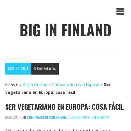
BIG IN FINLAND
MAY
12
2014
8
Comentarios
Estás en:
Big In Finland
»
Comparación con España
»
Ser
vegetariano en Europa: cosa fácil
SER VEGETARIANO EN EUROPA: COSA FÁCIL
PUBLICADO EN
COMPARACIÓN CON ESPAÑA
,
CURIOSIDADES DE FINLANDIA
Me surgió la idea de este post cuando estaba