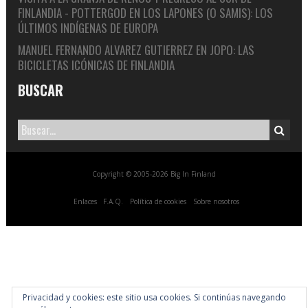
FINLANDIA - POTTERGOD
EN
LOS LAPONES (O SAMIS): LOS
ÚLTIMOS INDÍGENAS DE EUROPA
MANUEL FERNANDO ALVAREZ GUTIERREZ
EN
JOPO: LAS
BICICLETAS ICÓNICAS DE FINLANDIA
BUSCAR
Copyright © 2005-2026 Big In Finland
Enlaces
F.A.Q.
Política de cookies
Sobre nosotros
Privacidad y cookies: este sitio usa cookies. Si continúas navegando