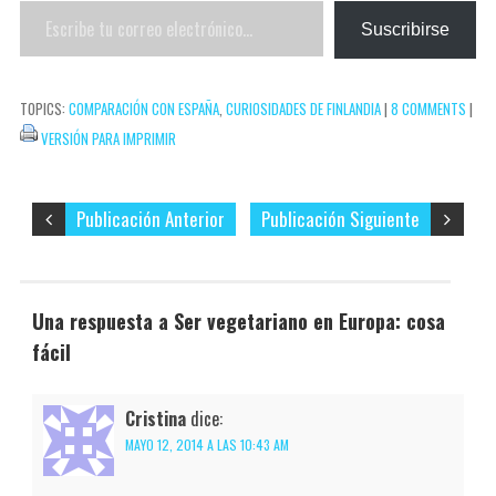
Escribe
e
r
Suscribirse
tu
s
t
correo
t
i
TOPICS:
COMPARACIÓN CON ESPAÑA
,
CURIOSIDADES DE FINLANDIA
|
8 COMMENTS
|
electrónico…
r
VERSIÓN PARA IMPRIMIR
Publicación Anterior
Publicación Siguiente
Una respuesta a Ser vegetariano en Europa: cosa
fácil
Cristina
dice:
MAYO 12, 2014 A LAS 10:43 AM