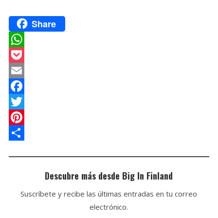
Share
W
h
P
a
o
E
t
c
m
F
s
k
a
a
T
A
e
i
c
w
P
p
t
l
e
i
i
C
p
b
t
n
o
Descubre más desde Big In Finland
o
t
t
m
Suscríbete y recibe las últimas entradas en tu correo
o
e
e
p
electrónico.
k
r
r
a