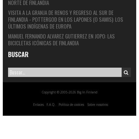
NORTE DE FINLANDIA
VISITA A LA GRANJA DE RENOS Y REGRESO AL SUR DE
FINLANDIA - POTTERGOD
EN
LOS LAPONES (O SAMIS): LOS
ÚLTIMOS INDÍGENAS DE EUROPA
MANUEL FERNANDO ALVAREZ GUTIERREZ
EN
JOPO: LAS
BICICLETAS ICÓNICAS DE FINLANDIA
BUSCAR
Copyright © 2005-2026 Big In Finland
Enlaces
F.A.Q.
Política de cookies
Sobre nosotros