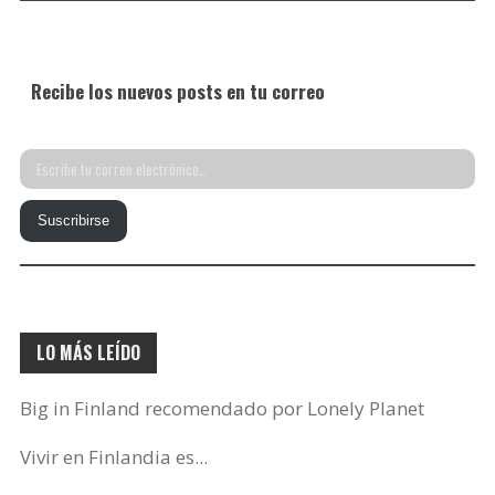
Recibe los nuevos posts en tu correo
Escribe
tu
Suscribirse
correo
electrónico…
LO MÁS LEÍDO
Big in Finland recomendado por Lonely Planet
Vivir en Finlandia es...