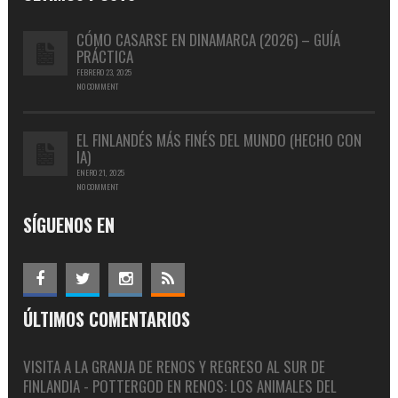
CÓMO CASARSE EN DINAMARCA (2026) – GUÍA
PRÁCTICA
FEBRERO 23, 2025
NO COMMENT
EL FINLANDÉS MÁS FINÉS DEL MUNDO (HECHO CON
IA)
ENERO 21, 2025
NO COMMENT
SÍGUENOS EN
ÚLTIMOS COMENTARIOS
VISITA A LA GRANJA DE RENOS Y REGRESO AL SUR DE
FINLANDIA - POTTERGOD
EN
RENOS: LOS ANIMALES DEL