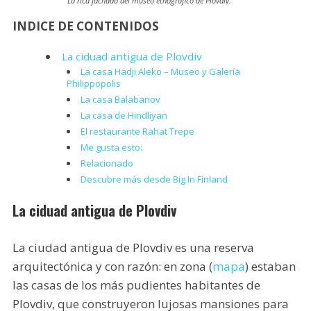
La rica fachada del museo etnográfico de Plovdiv.
INDICE DE CONTENIDOS
La ciduad antigua de Plovdiv
La casa Hadji Aleko – Museo y Galería
Philippopolis
La casa Balabanov
La casa de Hindliyan
El restaurante Rahat Trepe
Me gusta esto:
Relacionado
Descubre más desde Big In Finland
La ciduad antigua de Plovdiv
La ciudad antigua de Plovdiv es una reserva
arquitectónica y con razón: en zona (
mapa
) estaban
las casas de los más pudientes habitantes de
Plovdiv, que construyeron lujosas mansiones para