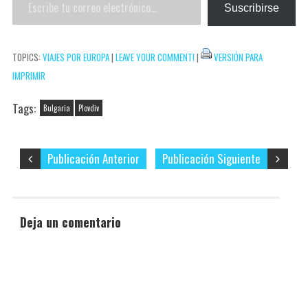
Escribe
e
r
Suscribirse
tu
s
t
correo
t
i
TOPICS:
VIAJES POR EUROPA
|
LEAVE YOUR COMMENT!
|
VERSIÓN PARA
electrónico…
r
IMPRIMIR
Tags:
Bulgaria
Plovdiv
Publicación Anterior
Publicación Siguiente
Deja un comentario