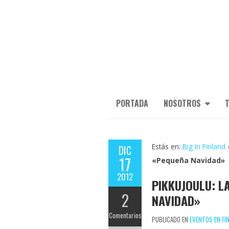
PORTADA
NOSOTROS
T
Estás en:
Big In Finland
DIC
17
«Pequeña Navidad»
2012
PIKKUJOULU: L
2
NAVIDAD»
Comentarios
PUBLICADO EN
EVENTOS EN FI