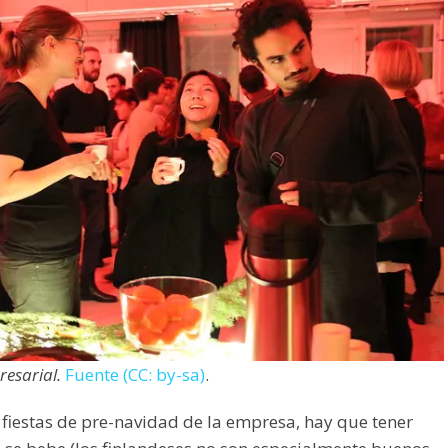
esarial.
Fuente (CC: by-sa)
.
 fiestas de pre-navidad de la empresa, hay que tener