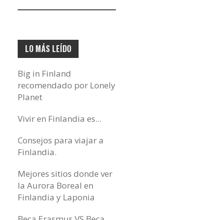
electrónico…
LO MÁS LEÍDO
Big in Finland
recomendado por Lonely
Planet
Vivir en Finlandia es...
Consejos para viajar a
Finlandia.
Mejores sitios donde ver
la Aurora Boreal en
Finlandia y Laponia
Beca Erasmus VS Beca