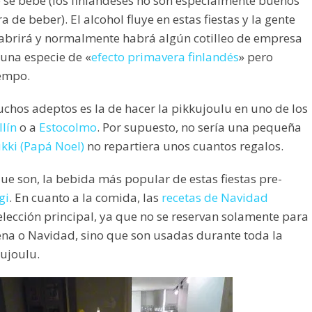
 se bebe (los finlandeses no son especialmente buenos
a de beber). El alcohol fluye en estas fiestas y la gente
abrirá y normalmente habrá algún cotilleo de empresa
s una especie de «
efecto primavera finlandés
» pero
iempo.
chos adeptos es la de hacer la pikkujoulu en uno de los
llín
o a
Estocolmo
. Por supuesto, no sería una pequeña
kki (Papá Noel)
no repartiera unos cuantos regalos.
que son, la bebida más popular de estas fiestas pre-
gi
. En cuanto a la comida, las
recetas de Navidad
elección principal, ya que no se reservan solamente para
na o Navidad, sino que son usadas durante toda la
ujoulu.