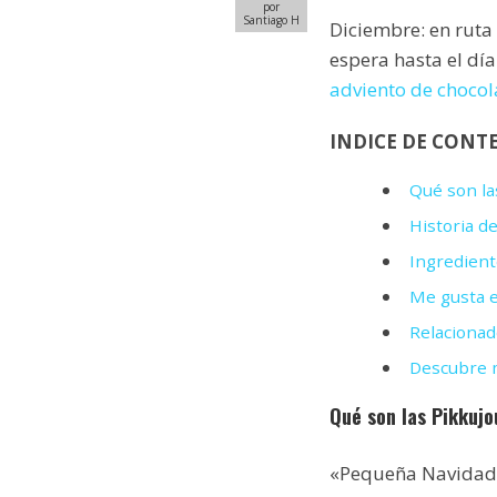
por
Santiago H
Diciembre: en ruta
espera hasta el dí
adviento de chocol
INDICE DE CONT
Qué son la
Historia de
Ingredient
Me gusta e
Relacionad
Descubre m
Qué son las Pikkujo
«Pequeña Navidad» 