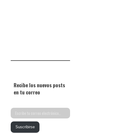
Recibe los nuevos posts
en tu correo
Escribe
tu
Suscribirse
correo