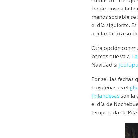
cuidado con lo que
frenándose a la hor
menos sociable se 
el día siguiente. E
adelantado a su t
Otra opción con mu
barcos que va a
Ta
Navidad si
Joulupu
Por ser las fechas 
navideñas es el
glö
finlandesas
son la 
el día de Nochebue
temporada de Pikk