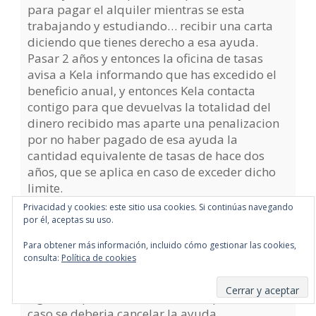
para pagar el alquiler mientras se esta
trabajando y estudiando… recibir una carta
diciendo que tienes derecho a esa ayuda.
Pasar 2 años y entonces la oficina de tasas
avisa a Kela informando que has excedido el
beneficio anual, y entonces Kela contacta
contigo para que devuelvas la totalidad del
dinero recibido mas aparte una penalizacion
por no haber pagado de esa ayuda la
cantidad equivalente de tasas de hace dos
años, que se aplica en caso de exceder dicho
limite.
Privacidad y cookies: este sitio usa cookies. Si continúas navegando
Asi que es muy comun recibir una carta en la
por él, aceptas su uso.
que de golpe debes pagar unos 7.000 euros,
Para obtener más información, incluido cómo gestionar las cookies,
mas algo mas por la penalizacion.
consulta:
Política de cookies
Ademas, recibireis otra carta parecida al año
Suscribirse
siguiente por el año actual… asi que en ese
caso se deberia cancelar la ayuda