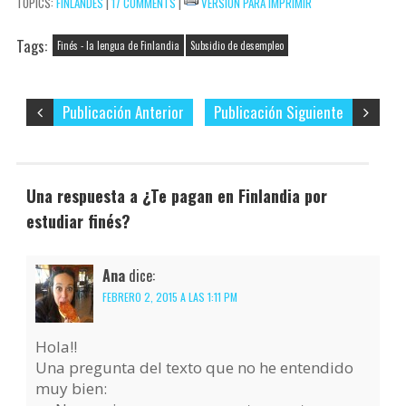
TOPICS:
FINLANDÉS
|
17 COMMENTS
|
VERSIÓN PARA IMPRIMIR
electrónico…
r
Tags:
Finés - la lengua de Finlandia
Subsidio de desempleo
Publicación Anterior
Publicación Siguiente
Una respuesta a ¿Te pagan en Finlandia por
estudiar finés?
Ana
dice:
FEBRERO 2, 2015 A LAS 1:11 PM
Hola!!
Una pregunta del texto que no he entendido
muy bien: