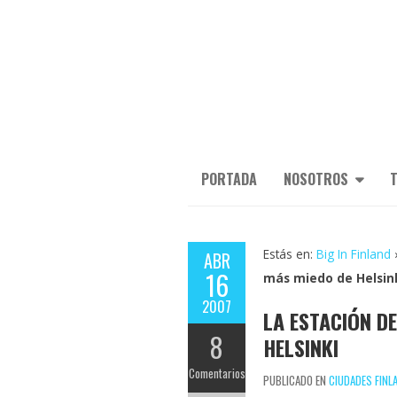
PORTADA
NOSOTROS
T
Estás en:
Big In Finland
ABR
16
más miedo de Helsin
2007
LA ESTACIÓN D
8
HELSINKI
Comentarios
PUBLICADO EN
CIUDADES FINL