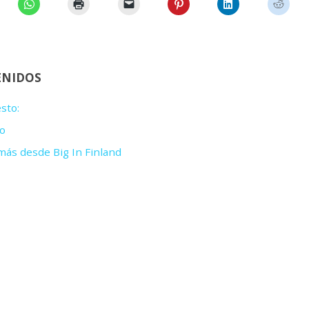
ENIDOS
sto:
o
ás desde Big In Finland