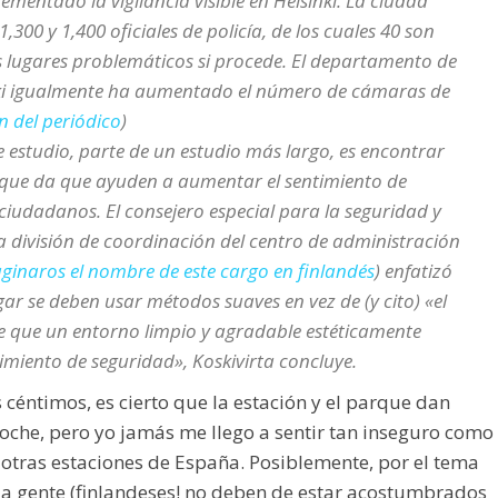
rementado la vigilancia visible en Helsinki. La ciudad
,300 y 1,400 oficiales de policía, de los cuales 40 son
os lugares problemáticos si procede. El departamento de
nki igualmente ha aumentado el número de cámaras de
 del periódico
)
te estudio, parte de un estudio más largo, es encontrar
que da que ayuden a aumentar el sentimiento de
ciudadanos. El consejero especial para la seguridad y
a división de coordinación del centro de administración
ginaros el nombre de este cargo en finlandés
) enfatizó
ar se deben usar métodos suaves en vez de (y cito) «el
e que un entorno limpio y agradable estéticamente
imiento de seguridad», Koskivirta concluye.
 céntimos, es cierto que la estación y el parque dan
oche, pero yo jamás me llego a sentir tan inseguro como
 otras estaciones de España. Posiblemente, por el tema
 la gente (finlandeses! no deben de estar acostumbrados