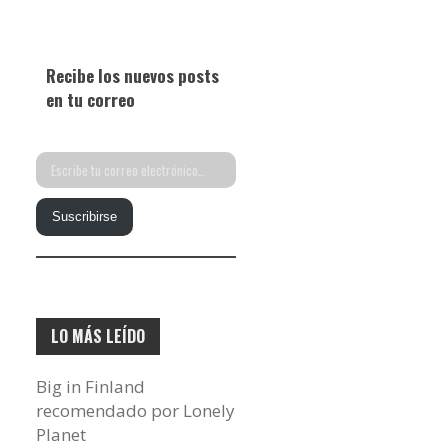
Recibe los nuevos posts
en tu correo
Escribe
tu
Suscribirse
correo
electrónico…
LO MÁS LEÍDO
Big in Finland
recomendado por Lonely
Planet