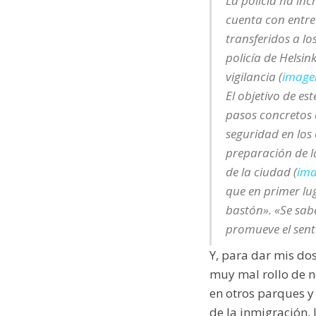
La policía ha inc
cuenta con entre1
transferidos a l
policía de Helsi
vigilancia (
imagen
El objetivo de es
pasos concretos 
seguridad en los 
preparación de l
de la ciudad (
ima
que en primer lug
bastón». «Se sab
promueve el sent
Y, para dar mis dos
muy mal rollo de n
en otros parques y
de la inmigración,