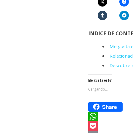
INDICE DE CONT
Me gusta e
Relacionad
Descubre m
Me gusta esto:
Cargando...
Share
W