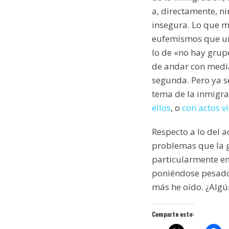
a, directamente, n
insegura. Lo que m
eufemismos que uno
lo de «no hay grup
de andar con medias
segunda. Pero ya s
tema de la inmigra
ellos
, o
con actos v
Respecto a lo del a
problemas que la g
particularmente en
poniéndose pesado
más he oído. ¿Algú
Comparte esto: