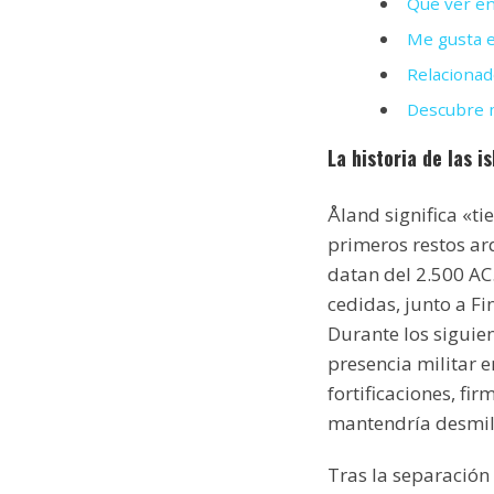
Qué ver en
Me gusta e
Relacionad
Descubre m
La historia de las is
Åland significa «ti
primeros restos ar
datan del 2.500 AC.
cedidas, junto a Fi
Durante los siguie
presencia militar e
fortificaciones, fi
mantendría desmil
Tras la separación 