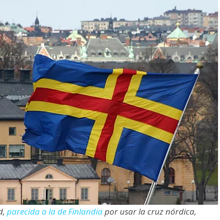
d,
parecida a la de Finlandia
por usar la cruz nórdica,