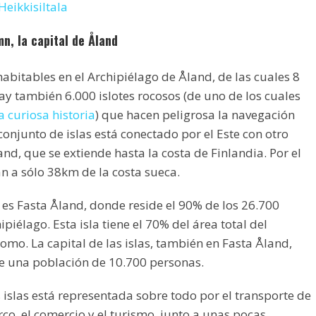
Heikkisiltala
mn, la capital de Åland
habitables en el Archipiélago de Åland, de las cuales 8
ay también 6.000 islotes rocosos (de uno de los cuales
 curiosa historia
) que hacen peligrosa la navegación
conjunto de islas está conectado por el Este con otro
nd, que se extiende hasta la costa de Finlandia. Por el
tán a sólo 38km de la costa sueca.
 es Fasta Åland, donde reside el 90% de los 26.700
ipiélago. Esta isla tiene el 70% del área total del
omo. La capital de las islas, también en Fasta Åland,
ene una población de 10.700 personas.
 islas está representada sobre todo por el transporte de
co, el comercio y el turismo, junto a unas pocas