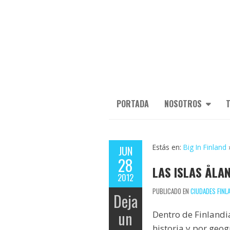
PORTADA
NOSOTROS
T
Estás en:
Big In Finland
JUN
28
LAS ISLAS ÅLA
2012
PUBLICADO EN
CIUDADES FINL
Deja
un
Dentro de Finlandia
historia y por geog