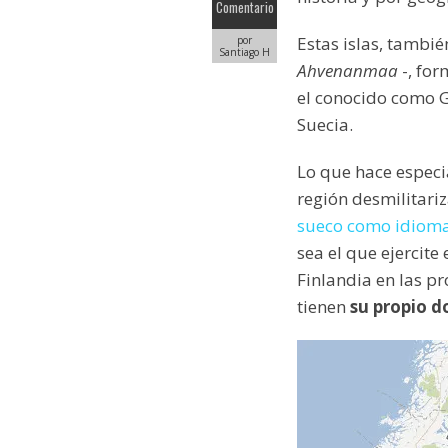
Comentario
Estas islas, tambi
por
Santiago H
Ahvenanmaa
-, for
el conocido como G
Suecia.
Lo que hace especi
región desmilitari
sueco como idioma
sea el que ejercit
Finlandia en las pr
tienen
su propio d