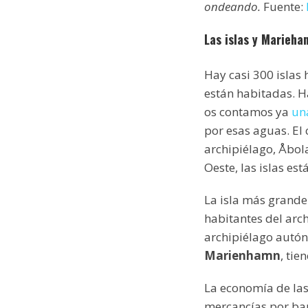
ondeando.
Fuente:
Las islas y Marieha
Hay casi 300 islas 
están habitadas. H
os contamos ya
una
por esas aguas. El 
archipiélago, Åbola
Oeste, las islas es
La isla más grande
habitantes del arch
archipiélago autón
Marienhamn
, ti
La economía de las
mercancías por bar