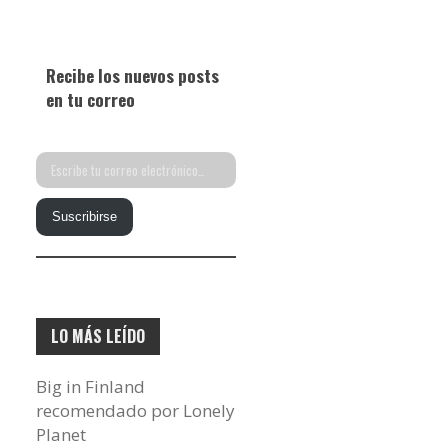
Recibe los nuevos posts
en tu correo
Escribe
tu
Suscribirse
correo
electrónico…
LO MÁS LEÍDO
Big in Finland
recomendado por Lonely
Planet