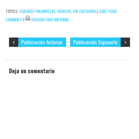
correo
t
i
TOPICS:
CIUDADES FINLANDESAS
,
JOENSUU
,
SIN CATEGORÍA
|
LEAVE YOUR
electrónico…
r
COMMENT!
|
VERSIÓN PARA IMPRIMIR
Publicación Anterior
Publicación Siguiente
Deja un comentario