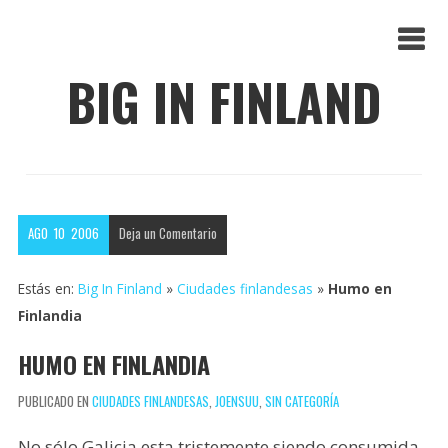
BIG IN FINLAND
AGO
10
2006
Deja un
Comentario
Estás en:
Big In Finland
»
Ciudades finlandesas
»
Humo en
Finlandia
HUMO EN FINLANDIA
PUBLICADO EN
CIUDADES FINLANDESAS
,
JOENSUU
,
SIN CATEGORÍA
No sólo Galicia esta tristemente siendo consumida