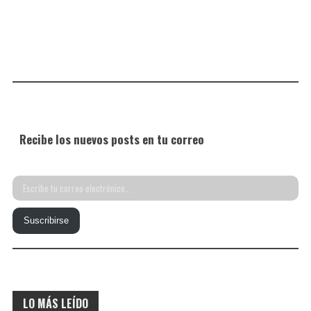
Recibe los nuevos posts en tu correo
Escribe
tu
Suscribirse
correo
electrónico…
LO MÁS LEÍDO