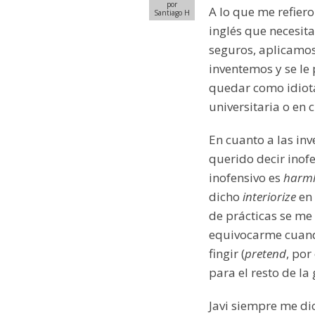
por
A lo que me refiero
Santiago H
inglés que necesit
seguros, aplicamos
inventemos y se le 
quedar como idiota
universitaria o en 
En cuanto a las in
querido decir inof
inofensivo es
harml
dicho
interiorize
en 
de prácticas se me 
equivocarme cuando
fingir (
pretend
, por
para el resto de la
Javi siempre me di