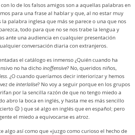
 con lo de los falsos amigos son a aquellas palabras en
amos para una frase al hablar y que, al no estar muy
 la palabra inglesa que más se parece o una que nos
parezca, todo para que no se nos trabe la lengua y
s ante una audiencia en cualquier presentación
cualquier conversación diaria con extranjeros.
ventadas el catálogo es inmenso ¿Quién cuando ha
ensivo no ha dicho
inoffensive
? No, queridos niños,
ess
. ¿O cuando queríamos decir interiorizar y hemos
vez de
interlalise
? No voy a seguir porque en los grupos
rifan por la sencilla razón de que no tengo miedo a
 abro la boca en inglés, y hasta me es más sencillo
 cierto 😉 ) que sé algo en inglés que en español; pero
 gente el miedo a equivocarse es atroz.
ce algo así como que «juzgo como curioso el hecho de