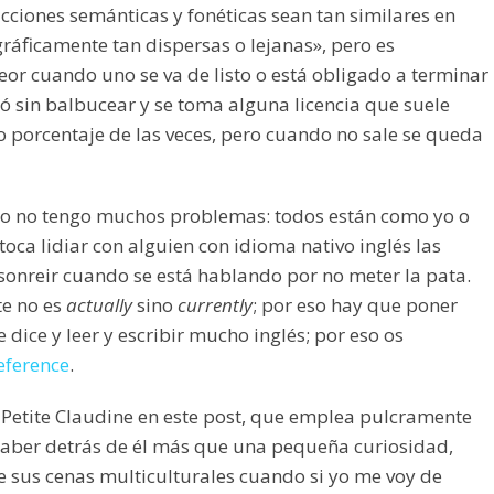
cciones semánticas y fonéticas sean tan similares en
gráficamente tan dispersas o lejanas», pero es
or cuando uno se va de listo o está obligado a terminar
ó sin balbucear y se toma alguna licencia que suele
to porcentaje de las veces, pero cuando no sale se queda
yo no tengo muchos problemas: todos están como yo o
oca lidiar con alguien con idioma nativo inglés las
 sonreir cuando se está hablando por no meter la pata.
te no es
actually
sino
currently
; por eso hay que poner
e dice y leer y escribir mucho inglés; por eso os
eference
.
a Petite Claudine en este post, que emplea pulcramente
 haber detrás de él más que una pequeña curiosidad,
 sus cenas multiculturales cuando si yo me voy de