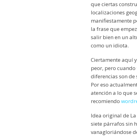
que ciertas constru
localizaciones geo
manifiestamente pe
la frase que empez
salir bien en un al
como un idiota.
Ciertamente aquí 
peor, pero cuando t
diferencias son de
Por eso actualmen
atención a lo que s
recomiendo
wordr
Idea original de L
siete párrafos sin
vanagloriándose de