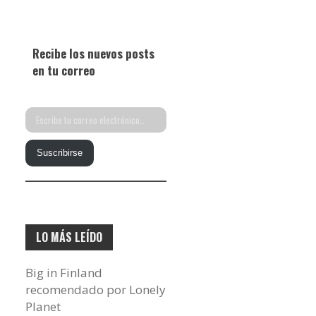
Recibe los nuevos posts
en tu correo
Escribe
tu
Suscribirse
correo
electrónico…
LO MÁS LEÍDO
Big in Finland
recomendado por Lonely
Planet