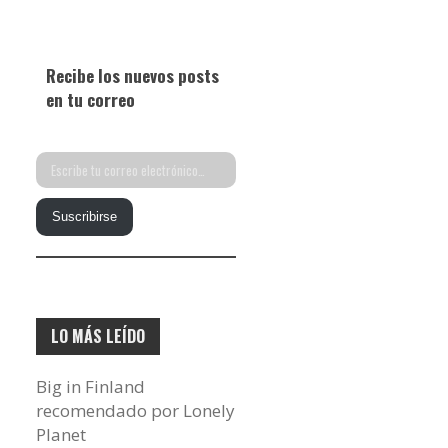
Recibe los nuevos posts
en tu correo
Escribe
tu
Suscribirse
correo
electrónico…
LO MÁS LEÍDO
Big in Finland
recomendado por Lonely
Planet