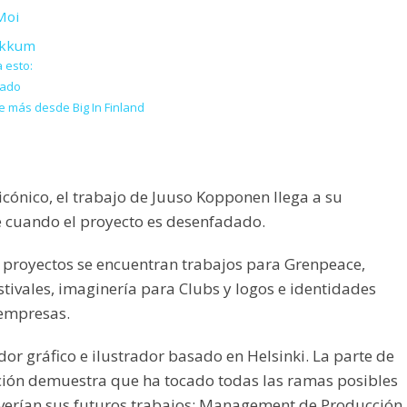
Moi
akkum
 esto:
nado
 más desde Big In Finland
 icónico, el trabajo de Juuso Kopponen llega a su
cuando el proyecto es desenfadado.
e proyectos se encuentran trabajos para Grenpeace,
stivales, imaginería para Clubs y logos e identidades
 empresas.
or gráfico e ilustrador basado en Helsinki. La parte de
ción demuestra que ha tocado todas las ramas posibles
lverían sus futuros trabajos: Management de Producción