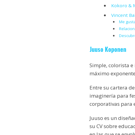
Kokoro & 
Vincent B
Me gusta
Relacio
Descubre
Juuso Koponen
Simple, colorista e
máximo exponente 
Entre su cartera d
imaginería para fe
corporativas para
Juuso es un diseñad
su CV sobre educa
en las que se envo