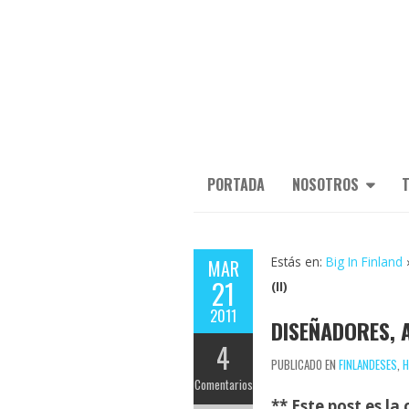
PORTADA
NOSOTROS
T
Estás en:
Big In Finland
MAR
21
(II)
2011
DISEÑADORES, A
4
PUBLICADO EN
FINLANDESES
,
H
Comentarios
** Este post es la