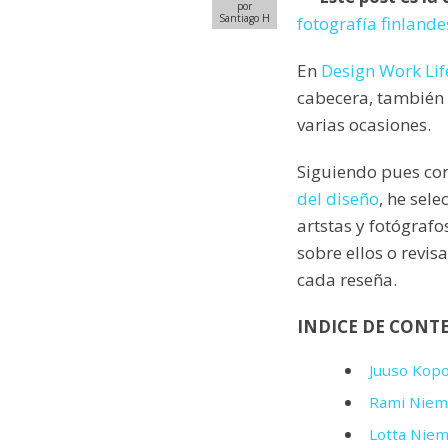
por
Santiago H
fotografía finland
En
Design Work Lif
cabecera, también 
varias ocasiones.
Siguiendo pues co
del diseño
, he sel
artstas y fotógrafo
sobre ellos o revis
cada reseña.
INDICE DE CONT
Juuso Kop
Rami Niem
Lotta Nie