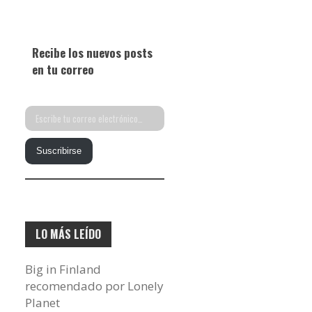
Recibe los nuevos posts
en tu correo
Escribe
tu
Suscribirse
correo
electrónico…
LO MÁS LEÍDO
Big in Finland
recomendado por Lonely
Planet