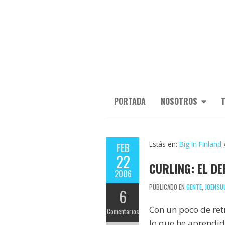
PORTADA
NOSOTROS
T
Estás en:
Big In Finland
FEB
22
CURLING: EL D
2006
PUBLICADO EN
GENTE
,
JOENSU
6
Con un poco de retr
Comentarios
lo que he aprendid