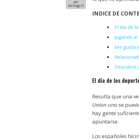
por
Santiago H
INDICE DE CONT
El día de 
Jugando al
Me gusta e
Relacionad
Descubre m
El día de los depor
Resulta que una ve
Union
uno se puede 
hay gente suficiente
apuntarse.
Los españoles hici