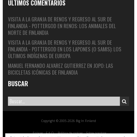
ÚLTIMOS COMENTARIOS
VISITA A LA GRANJA DE RENOS Y REGRESO AL SUR DE
FINLANDIA - POTTERGOD
EN
RENOS: LOS ANIMALES DEL
NORTE DE FINLANDIA
VISITA A LA GRANJA DE RENOS Y REGRESO AL SUR DE
FINLANDIA - POTTERGOD
EN
LOS LAPONES (O SAMIS): LOS
ÚLTIMOS INDÍGENAS DE EUROPA
MANUEL FERNANDO ALVAREZ GUTIERREZ
EN
JOPO: LAS
BICICLETAS ICÓNICAS DE FINLANDIA
BUSCAR
Copyright © 2005-2026 Big In Finland
Enlaces
F.A.Q.
Política de cookies
Sobre nosotros