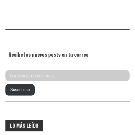
Recibe los nuevos posts en tu correo
Escribe
tu
Suscribirse
correo
electrónico…
LO MÁS LEÍDO