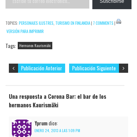
Suscribirse
tu
s
t
correo
t
i
TOPICS:
PERSONAJES ILUSTRES
,
TURISMO EN FINLANDIA
|
7 COMMENTS
|
electrónico…
r
VERSIÓN PARA IMPRIMIR
Tags:
Hermanos Kaurismäki
Publicación Anterior
Publicación Siguiente
Una respuesta a Corona Bar: el bar de los
hermanos Kaurismäki
Yprum
dice:
ENERO 24, 2013 A LAS 1:09 PM