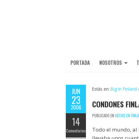
PORTADA
NOSOTROS
T
Estás en:
Big In Finland
JUN
23
CONDONES FINL
2006
PUBLICADO EN
HECHO EN FINL
14
Todo el mundo, al 
Comentarios
llevaba unos cuan