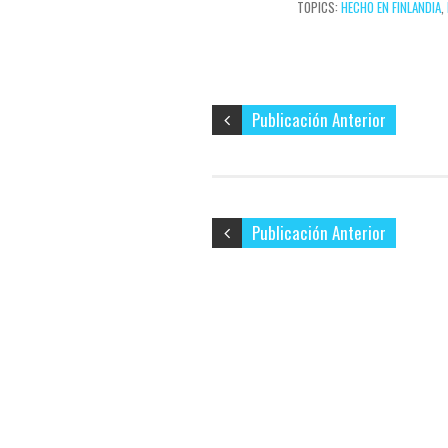
TOPICS:
HECHO EN FINLANDIA
,
electrónico…
t
i
r
Publicación Anterior
Publicación Anterior