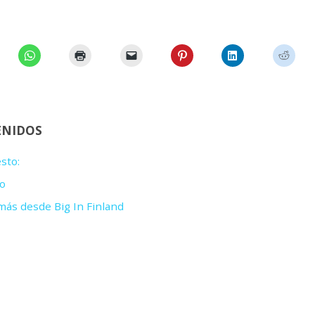
ENIDOS
sto:
o
ás desde Big In Finland