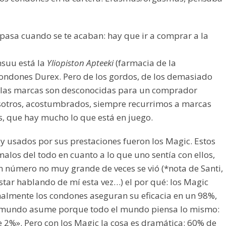
 pasa cuando se te acaban: hay que ir a comprar a la
nsuu está la
Yliopiston Apteeki
(farmacia de la
condones Durex. Pero de los gordos, de los demasiado
e las marcas son desconocidas para un comprador
sotros, acostumbrados, siempre recurrimos a marcas
, que hay mucho lo que está en juego.
usados por sus prestaciones fueron los Magic. Estos
alos del todo en cuanto a lo que uno sentía con ellos,
 número no muy grande de veces se vió (*nota de Santi,
star hablando de mí esta vez…) el por qué: los Magic
malmente los condones aseguran su eficacia en un 98%,
l mundo asume porque todo el mundo piensa lo mismo:
e 2%». Pero con los Magic la cosa es dramática: 60% de