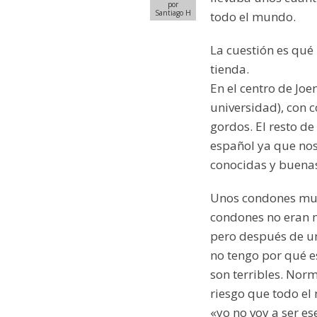
por
Santiago H
todo el mundo.
La cuestión es qué
tienda.
En el centro de Joe
universidad), con 
gordos. El resto d
español ya que no
conocidas y buenas
Unos condones muy 
condones no eran m
pero después de un
no tengo por qué e
son terribles. Nor
riesgo que todo e
«yo no voy a ser es