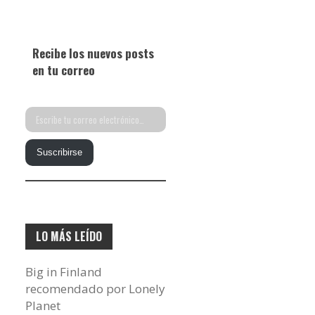
Recibe los nuevos posts
en tu correo
Escribe
tu
Suscribirse
correo
electrónico…
LO MÁS LEÍDO
Big in Finland
recomendado por Lonely
Planet