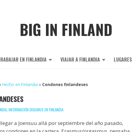
BIG IN FINLAND
RABAJAR EN FINLANDIA
VIAJAR A FINLANDIA
LUGARES
»
Hecho en Finlandia
»
Condones finlandeses
ANDESES
ANDIA
,
INFORMACIÓN ERASMUS EN FINLANDIA
llegar a Joensuu allá por septiembre del año pasado,
tos condones en la cartera. Erasmus/orgasmus, pensaba