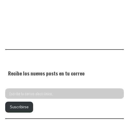
Recibe los nuevos posts en tu correo
Escribe
tu
Suscribirse
correo
electrónico…