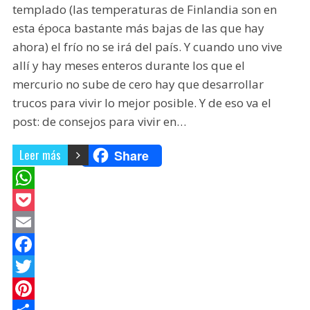
templado (las temperaturas de Finlandia son en
esta época bastante más bajas de las que hay
ahora) el frío no se irá del país. Y cuando uno vive
allí y hay meses enteros durante los que el
mercurio no sube de cero hay que desarrollar
trucos para vivir lo mejor posible. Y de eso va el
post: de consejos para vivir en…
Leer más
Share
W
h
P
a
o
E
t
c
m
F
s
k
a
a
T