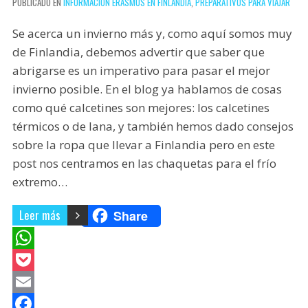
PUBLICADO EN
INFORMACIÓN ERASMUS EN FINLANDIA
,
PREPARATIVOS PARA VIAJAR
Se acerca un invierno más y, como aquí somos muy
de Finlandia, debemos advertir que saber que
abrigarse es un imperativo para pasar el mejor
invierno posible. En el blog ya hablamos de cosas
como qué calcetines son mejores: los calcetines
térmicos o de lana, y también hemos dado consejos
sobre la ropa que llevar a Finlandia pero en este
post nos centramos en las chaquetas para el frío
extremo…
Leer más
Share
W
h
P
a
o
E