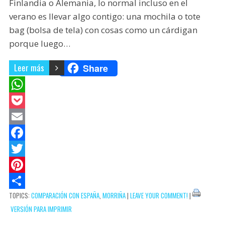
Finlandia o Alemania, lo normal incluso en el
verano es llevar algo contigo: una mochila o tote
bag (bolsa de tela) con cosas como un cárdigan
porque luego…
Leer más
Share
W
h
P
a
o
E
t
c
m
F
s
k
a
a
T
A
e
i
c
w
P
TOPICS:
COMPARACIÓN CON ESPAÑA
,
MORRIÑA
|
LEAVE YOUR COMMENT!
|
p
t
l
e
i
i
C
VERSIÓN PARA IMPRIMIR
p
b
t
n
o