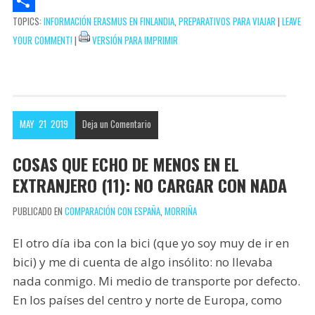
A
e
i
c
w
P
TOPICS:
INFORMACIÓN ERASMUS EN FINLANDIA
,
PREPARATIVOS PARA VIAJAR
|
LEAVE
p
t
l
e
i
i
C
YOUR COMMENT!
|
VERSIÓN PARA IMPRIMIR
p
b
t
n
o
o
t
t
m
o
e
e
p
k
r
r
a
MAY
21
2019
Deja un
Comentario
e
r
s
t
COSAS QUE ECHO DE MENOS EN EL
t
i
EXTRANJERO (11): NO CARGAR CON NADA
r
PUBLICADO EN
COMPARACIÓN CON ESPAÑA
,
MORRIÑA
El otro día iba con la bici (que yo soy muy de ir en
bici) y me di cuenta de algo insólito: no llevaba
nada conmigo. Mi medio de transporte por defecto.
En los países del centro y norte de Europa, como