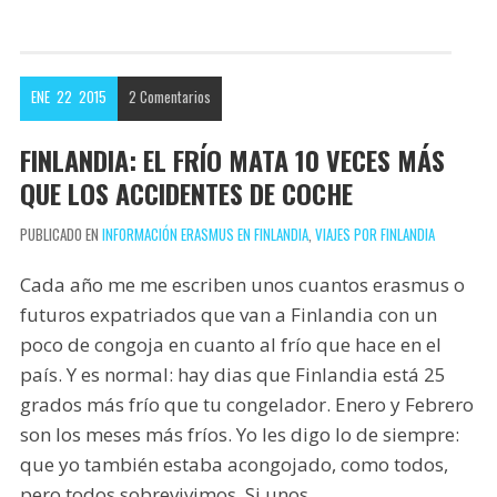
o
t
t
m
o
e
e
p
k
r
r
a
ENE
22
2015
2
Comentarios
e
r
s
t
FINLANDIA: EL FRÍO MATA 10 VECES MÁS
t
i
QUE LOS ACCIDENTES DE COCHE
r
PUBLICADO EN
INFORMACIÓN ERASMUS EN FINLANDIA
,
VIAJES POR FINLANDIA
Cada año me me escriben unos cuantos erasmus o
futuros expatriados que van a Finlandia con un
poco de congoja en cuanto al frío que hace en el
país. Y es normal: hay dias que Finlandia está 25
grados más frío que tu congelador. Enero y Febrero
son los meses más fríos. Yo les digo lo de siempre:
que yo también estaba acongojado, como todos,
pero todos sobrevivimos. Si unos…