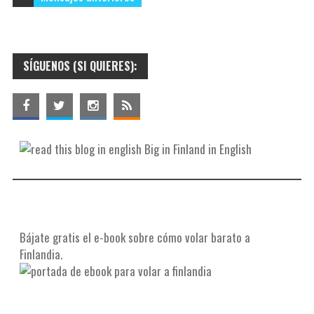
e
r
s
t
t
i
SÍGUENOS (SI QUIERES):
r
Big in Finland in English
Bájate gratis el e-book sobre cómo volar barato a
Finlandia.