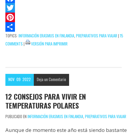
t
c
m
F
s
k
a
a
T
A
e
i
c
w
P
TOPICS:
INFORMACIÓN ERASMUS EN FINLANDIA
,
PREPARATIVOS PARA VIAJAR
|
15
p
t
l
e
i
i
C
COMMENTS
|
VERSIÓN PARA IMPRIMIR
p
b
t
n
o
o
t
t
m
o
e
e
p
k
r
r
a
NOV
09
2022
Deja un
Comentario
e
r
s
t
12 CONSEJOS PARA VIVIR EN
t
i
TEMPERATURAS POLARES
r
PUBLICADO EN
INFORMACIÓN ERASMUS EN FINLANDIA
,
PREPARATIVOS PARA VIAJAR
Aunque de momento este año está siendo bastante