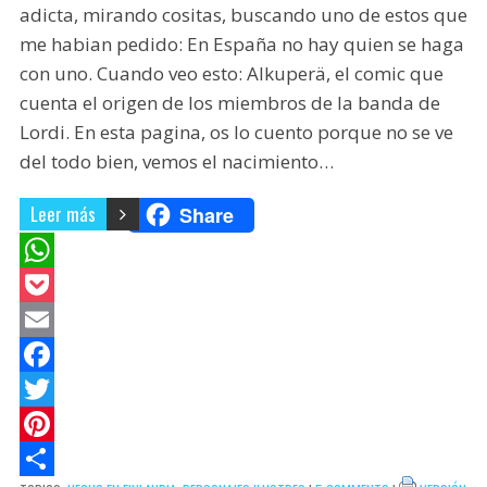
adicta, mirando cositas, buscando uno de estos que
me habian pedido: En España no hay quien se haga
con uno. Cuando veo esto: Alkuperä, el comic que
cuenta el origen de los miembros de la banda de
Lordi. En esta pagina, os lo cuento porque no se ve
del todo bien, vemos el nacimiento…
Leer más
Share
W
h
P
a
o
E
t
c
m
F
s
k
a
a
T
A
e
i
c
w
P