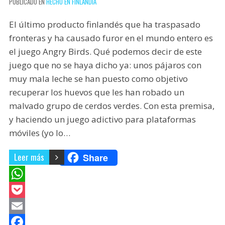
PUBLICADO EN
HECHO EN FINLANDIA
El último producto finlandés que ha traspasado
fronteras y ha causado furor en el mundo entero es
el juego Angry Birds. Qué podemos decir de este
juego que no se haya dicho ya: unos pájaros con
muy mala leche se han puesto como objetivo
recuperar los huevos que les han robado un
malvado grupo de cerdos verdes. Con esta premisa,
y haciendo un juego adictivo para plataformas
móviles (yo lo…
Leer más
Share
W
h
P
a
o
E