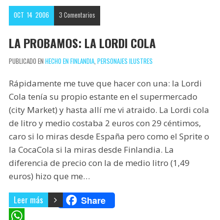
k
r
r
a
OCT
14
2006
3
Comentarios
e
r
s
t
LA PROBAMOS: LA LORDI COLA
t
i
PUBLICADO EN
HECHO EN FINLANDIA
,
PERSONAJES ILUSTRES
r
Rápidamente me tuve que hacer con una: la Lordi
Cola tenía su propio estante en el supermercado
(city Market) y hasta allí me vi atraido. La Lordi cola
de litro y medio costaba 2 euros con 29 céntimos,
caro si lo miras desde España pero como el Sprite o
la CocaCola si la miras desde Finlandia. La
diferencia de precio con la de medio litro (1,49
euros) hizo que me…
Leer más
Share