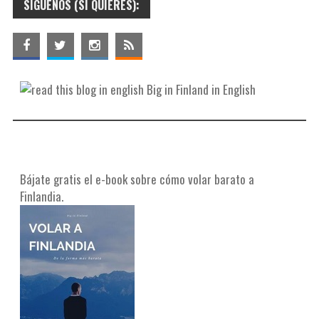
SÍGUENOS (SI QUIERES):
r
Big in Finland in English
Bájate gratis el e-book sobre cómo volar barato a
Finlandia.