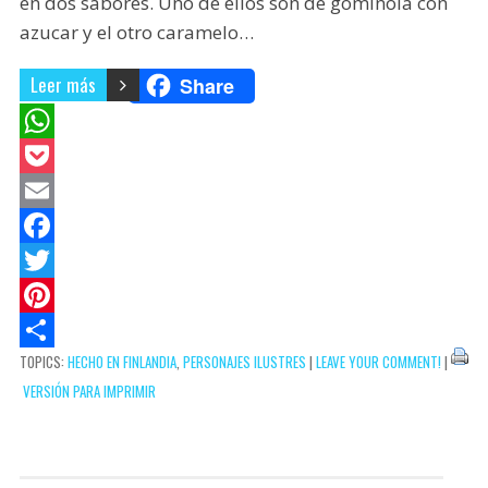
en dos sabores. Uno de ellos son de gominola con
azucar y el otro caramelo…
Leer más
Share
W
h
P
a
o
E
t
c
m
F
s
k
a
a
T
A
e
i
c
w
P
TOPICS:
HECHO EN FINLANDIA
,
PERSONAJES ILUSTRES
|
LEAVE YOUR COMMENT!
|
p
t
l
e
i
i
C
VERSIÓN PARA IMPRIMIR
p
b
t
n
o
o
t
t
m
o
e
e
p