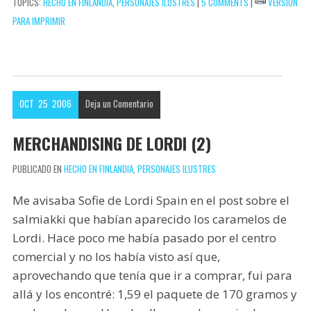
TOPICS:
HECHO EN FINLANDIA
,
PERSONAJES ILUSTRES
|
5 COMMENTS
|
VERSIÓN
p
t
l
e
i
i
C
PARA IMPRIMIR
p
b
t
n
o
o
t
t
m
o
e
e
p
k
r
r
a
OCT
25
2006
Deja un
Comentario
e
r
s
t
MERCHANDISING DE LORDI (2)
t
i
PUBLICADO EN
HECHO EN FINLANDIA
,
PERSONAJES ILUSTRES
r
Me avisaba Sofie de Lordi Spain en el post sobre el
salmiakki que habían aparecido los caramelos de
Lordi. Hace poco me había pasado por el centro
comercial y no los había visto así que,
aprovechando que tenía que ir a comprar, fui para
allá y los encontré: 1,59 el paquete de 170 gramos y