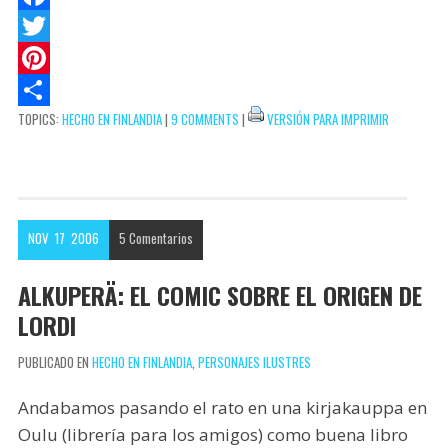
t
c
m
F
s
k
a
a
T
A
e
i
c
w
P
TOPICS:
HECHO EN FINLANDIA
|
9 COMMENTS
|
VERSIÓN PARA IMPRIMIR
p
t
l
e
i
i
C
p
b
t
n
o
o
t
t
m
o
e
e
p
NOV
17
2006
5
Comentarios
k
r
r
a
e
r
ALKUPERÄ: EL COMIC SOBRE EL ORIGEN DE
s
t
LORDI
t
i
PUBLICADO EN
HECHO EN FINLANDIA
,
PERSONAJES ILUSTRES
r
Andabamos pasando el rato en una kirjakauppa en
Oulu (librería para los amigos) como buena libro