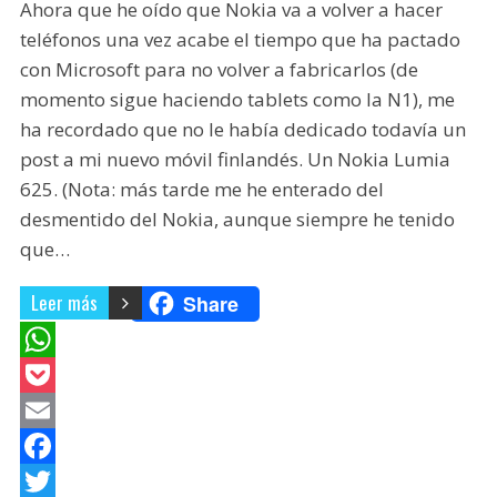
Ahora que he oído que Nokia va a volver a hacer
teléfonos una vez acabe el tiempo que ha pactado
con Microsoft para no volver a fabricarlos (de
momento sigue haciendo tablets como la N1), me
ha recordado que no le había dedicado todavía un
post a mi nuevo móvil finlandés. Un Nokia Lumia
625. (Nota: más tarde me he enterado del
desmentido del Nokia, aunque siempre he tenido
que…
Leer más
Share
W
h
P
a
o
E
t
c
m
F