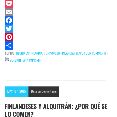
W
h
P
a
o
E
t
c
m
F
s
k
a
a
T
A
e
i
c
w
P
TOPICS:
HECHO EN FINLANDIA
,
TURISMO EN FINLANDIA
|
LEAVE YOUR COMMENT!
|
p
t
l
e
i
i
C
VERSIÓN PARA IMPRIMIR
p
b
t
n
o
o
t
t
m
o
e
e
p
k
r
r
a
MAY
07
2015
Deja un
Comentario
e
r
s
t
FINLANDESES Y ALQUITRÁN: ¿POR QUÉ SE
t
i
LO COMEN?