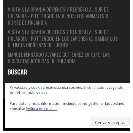
VISITA A LA GRANJA DE RENOS Y REGRESO AL SUR DE
FINLANDIA - POTTERGOD
EN
RENOS: LOS ANIMALES DEL
NORTE DE FINLANDIA
VISITA A LA GRANJA DE RENOS Y REGRESO AL SUR DE
FINLANDIA - POTTERGOD
EN
LOS LAPONES (O SAMIS): LOS
ÚLTIMOS INDÍGENAS DE EUROPA
MANUEL FERNANDO ALVAREZ GUTIERREZ
EN
JOPO: LAS
BICICLETAS ICÓNICAS DE FINLANDIA
BUSCAR
Privacidad y cookies: este sitio usa cookies. Si continúas navegando
por él, aceptas su uso.
Para obtener más información, incluido cómo gestionar las cookies,
Copyright © 2005-2026 Big In Finland
consulta:
Política de cookies
Suscribirse
Enlaces
F.A.Q.
Política de cookies
Sobre nosotros