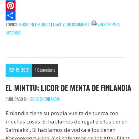
s
k
a
a
T
A
e
i
c
w
P
TOPICS:
HECHO EN FINLANDIA
|
LEAVE YOUR COMMENT!
|
VERSIÓN PARA
p
t
l
e
i
i
C
IMPRIMIR
p
b
t
n
o
o
t
t
m
o
e
e
p
k
r
r
a
FEB
19
2015
1
Comentario
e
r
s
t
EL MINTTU: LICOR DE MENTA DE FINLANDIA
t
i
PUBLICADO EN
HECHO EN FINLANDIA
r
Finlandia tiene su propia vuelta de tuerca con
muchas cosas. Si hablamos de regaliz ellos tienen
Salmiakki. Si hablamos de vodka ellos tienen
Koskenkorva viina. Y si hablamos de los After Eight