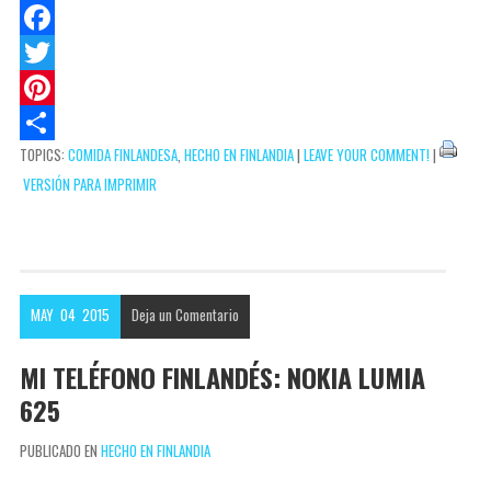
a
o
E
t
c
m
F
s
k
a
a
T
A
e
i
c
w
P
TOPICS:
COMIDA FINLANDESA
,
HECHO EN FINLANDIA
|
LEAVE YOUR COMMENT!
|
p
t
l
e
i
i
C
VERSIÓN PARA IMPRIMIR
p
b
t
n
o
o
t
t
m
o
e
e
p
k
r
r
a
MAY
04
2015
Deja un
Comentario
e
r
s
t
MI TELÉFONO FINLANDÉS: NOKIA LUMIA
t
i
625
r
PUBLICADO EN
HECHO EN FINLANDIA