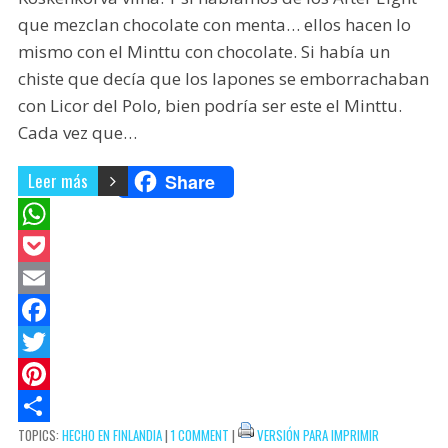
que mezclan chocolate con menta… ellos hacen lo
mismo con el Minttu con chocolate. Si había un
chiste que decía que los lapones se emborrachaban
con Licor del Polo, bien podría ser este el Minttu.
Cada vez que…
Leer más
Share
W
h
P
a
o
E
t
c
m
F
s
k
a
a
T
A
e
i
c
w
P
TOPICS:
HECHO EN FINLANDIA
|
1 COMMENT
|
VERSIÓN PARA IMPRIMIR
p
t
l
e
i
i
C