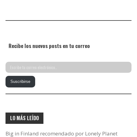
Recibe los nuevos posts en tu correo
Escribe
tu
Suscribirse
correo
electrónico…
LO MÁS LEÍDO
Big in Finland recomendado por Lonely Planet