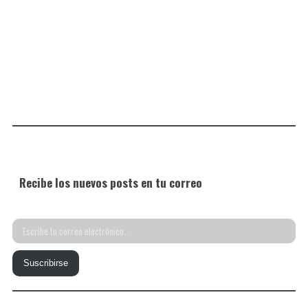
Recibe los nuevos posts en tu correo
Escribe
tu
Suscribirse
correo
electrónico…