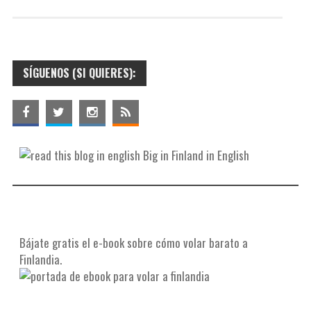
o
t
t
m
o
e
e
p
k
r
r
a
SÍGUENOS (SI QUIERES):
e
r
s
t
t
i
r
Big in Finland in English
Bájate gratis el e-book sobre cómo volar barato a
Finlandia.