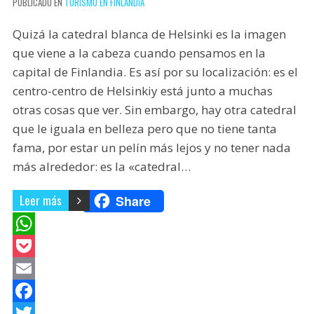
PUBLICADO EN
TURISMO EN FINLANDIA
Quizá la catedral blanca de Helsinki es la imagen
que viene a la cabeza cuando pensamos en la
capital de Finlandia. Es así por su localización: es el
centro-centro de Helsinkiy está junto a muchas
otras cosas que ver. Sin embargo, hay otra catedral
que le iguala en belleza pero que no tiene tanta
fama, por estar un pelín más lejos y no tener nada
más alrededor: es la «catedral…
Leer más
Share
W
h
P
a
o
E
t
c
m
F