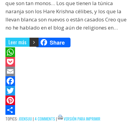
que son tan monos… Los que tienen la túnica
naranja son los Hare Krishna célibes, y los que la
llevan blanca son nuevos o están casados Creo que
no he hablado en el blog aún de religiones en…
Leer más
Share
W
h
P
a
o
E
t
c
m
F
s
k
a
a
T
A
e
i
c
w
P
TOPICS:
JOENSUU
|
4 COMMENTS
|
VERSIÓN PARA IMPRIMIR
p
t
l
e
i
i
C
p
b
t
n
o