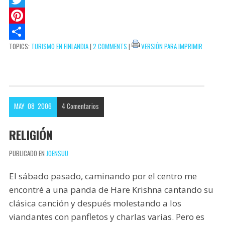
s
k
a
a
T
A
e
i
c
w
P
TOPICS:
TURISMO EN FINLANDIA
|
2 COMMENTS
|
VERSIÓN PARA IMPRIMIR
p
t
l
e
i
i
C
p
b
t
n
o
o
t
t
m
o
e
e
p
MAY
08
2006
4
Comentarios
k
r
r
a
e
r
RELIGIÓN
s
t
PUBLICADO EN
JOENSUU
t
i
r
El sábado pasado, caminando por el centro me
encontré a una panda de Hare Krishna cantando su
clásica canción y después molestando a los
viandantes con panfletos y charlas varias. Pero es